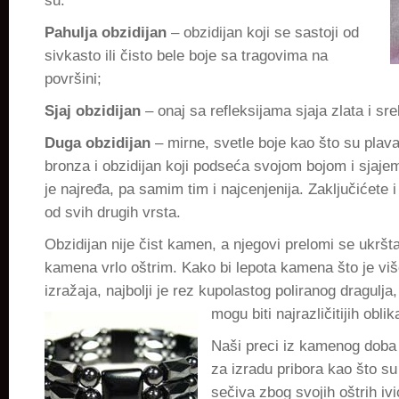
su:
Pahulja obzidijan
– obzidijan koji se sastoji od
sivkasto ili čisto bele boje sa tragovima na
površini;
Sjaj obzidijan
– onaj sa refleksijama sjaja zlata i sre
Duga obzidijan
– mirne, svetle boje kao što su plava,
bronza i obzidijan koji podseća svojom bojom i sjaje
je najređa, pa samim tim i najcenjenija. Zaključićete i
od svih drugih vrsta.
Obzidijan nije čist kamen, a njegovi prelomi se ukrštaj
kamena vrlo oštrim. Kako bi lepota kamena što je vi
izražaja, najbolji je rez kupolastog poliranog dragulja
mogu biti najrazličitijih oblik
Naši preci iz kamenog doba k
za izradu pribora kao što su
sečiva zbog svojih oštrih ivi