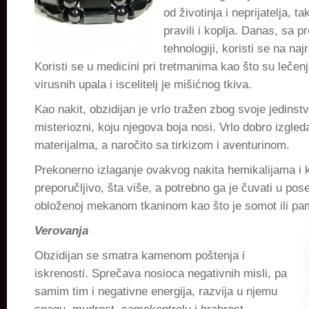
od životinja i neprijatelja, 
pravili i koplja. Danas, sa
tehnologiji, koristi se na najr
Koristi se u medicini pri tretmanima kao što su lečenja
virusnih upala i iscelitelj je mišićnog tkiva.
Kao nakit, obzidijan je vrlo tražen zbog svoje jedinstv
misteriozni, koju njegova boja nosi. Vrlo dobro izgle
materijalma, a naročito sa tirkizom i aventurinom.
Prekonerno izlaganje ovakvog nakita hemikalijama i k
preporučljivo, šta više, a potrebno ga je čuvati u pose
obloženoj mekanom tkaninom kao što je somot ili pa
Verovanja
Obzidijan se smatra kamenom poštenja i
iskrenosti. Sprečava nosioca negativnih misli, pa
samim tim i negativne energija, razvija u njemu