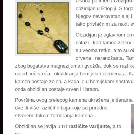
Osoba po imenu
Obzijus
iskrenosti
obzidijan u Etiopiji. S tog
Njegov neverovatan sjaj i
tako privlačnim za nakit s
Obzidijan je uglavnom crn
nalazi i kao tamno zeleni 
su veoma retke, a to su ob
crvena i narandžasta. Tam
zbog bogatstva magnezijuma i gvožđa, dok se razlike
usled nečistoća i oksidiranja hemijskih elemenata. K
kamen postaje zelen, a kada je u hemijskom sastavu 
onda obzidijan postaje crven ili braon.
Površina ovog prelepog kamena ukrašena je šarama 
dve ili više
različitih boja koje su prirodno
stvorene tokom formiranja kamena.
Obzidijan se javlja u
tri različite varijante
, a to