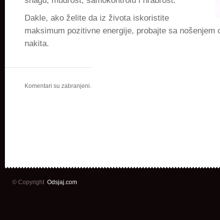
snagu, mudrost, samokontrolu i hrabrost.
Dakle, ako želite da iz života iskoristite
maksimum pozitivne energije, probajte sa nošenjem
nakita.
Komentari su zabranjeni.
© Copyright
Odsjaj.com