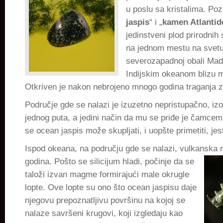
u poslu sa kristalima. Poz
jaspis
“ i „
kamen Atlantid
jedinstveni plod prirodnih
na jednom mestu na svetu
severozapadnoj obali Mad
Indijskim okeanom blizu 
Otkriven je nakon nebrojeno mnogo godina traganja z
Područje gde se nalazi je izuzetno nepristupačno, iz
jednog puta, a jedini način da mu se priđe je čamcem
se ocean jaspis može skupljati, i uopšte primetiti, je
Ispod okeana, na području gde se nalazi, vulkanska 
godina. Pošto se silicijum hladi, počinje da se
taloži izvan magme formirajući male okrugle
lopte. Ove lopte su ono što ocean jaspisu daje
njegovu prepoznatljivu površinu na kojoj se
nalaze savršeni krugovi, koji izgledaju kao