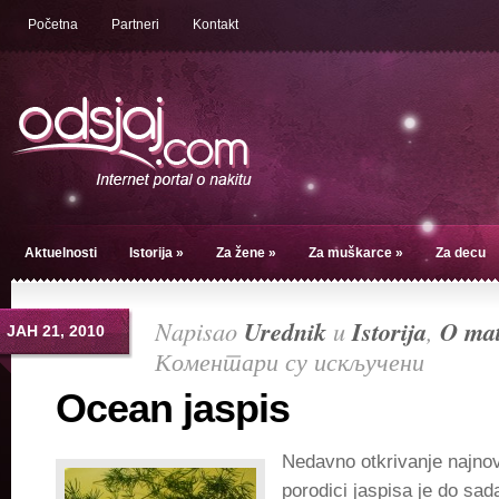
Početna
Partneri
Kontakt
Aktuelnosti
Istorija
»
Za žene
»
Za muškarce
»
Za decu
Napisao
Urednik
u
Istorija
,
O mat
ЈАН 21, 2010
Коментари су искључени
на
Ocean
Ocean jaspis
jaspis
Nedavno otkrivanje najno
porodici jaspisa je do sad