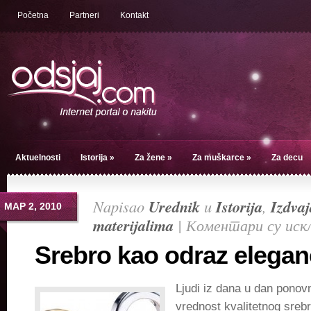
Početna
Partneri
Kontakt
Aktuelnosti
Istorija
»
Za žene
»
Za muškarce
»
Za decu
Napisao
Urednik
u
Istorija
,
Izdva
МАР 2, 2010
materijalima
|
Коментари су иск
Srebro kao odraz elegan
Ljudi iz dana u dan ponovn
vrednost kvalitetnog srebr