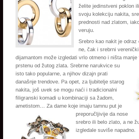
želite jedinstveni poklon i
svoju kolekciju nakita, s
prednosti nad zlatom, iak
veruju.
Srebro kao nakit je odraz e
ne, čak i srebrni vereničk
dijamantom može izgledati vrlo otmeno i ništa manje “
prstenu od
žutog zlata. Srebrne narukvice su
isto tako popularne, a njihov dizajn prati
današnje trendove. Pa opet, za ljubitelje starog
nakita, još uvek se mogu naći i tradicionalni
filigranski komadi u kombinaciji sa žadom,
ametistom… Za dame koje imaju tamnu
put je
preporučljivije da nose
srebro ili belo zlato, a ne ž
izgledale suviše napadno.