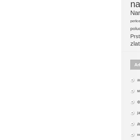
na
Nar
perlic
polu
Prst
zla
Ar
а
м
ф
ј
д
н