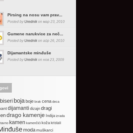
Pirsing na nosu vam prav...
Posted by
Urednik
on мар 23, 2010
Gumene narukvice za neč...
Posted by
Urednik
on апр 26, 2010
Dijamantske minđuše
Posted by
Urednik
on нов 23, 2009
govi
boja
biseri
boje
cena
brak
deca
dijamanti
dragi
mant
dizajn
drago kamenje
en
Indija
izrada
kamen
koža
kristali
stavno
kamenčići
Minđuše
moda
muškarci