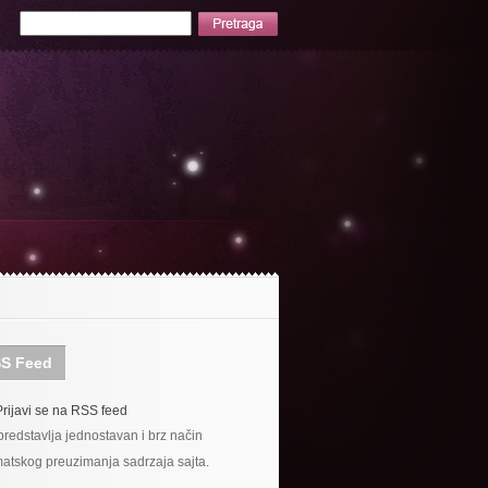
S Feed
Prijavi se na RSS feed
redstavlja jednostavan i brz način
atskog preuzimanja sadrzaja sajta.