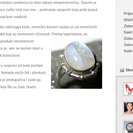
odoljivo podseća na dela slikara ekspresionizma. Sasvim je
sno zašto nosi ovo ime – prelivanje njegovih boja jeste poput
Prijat
sečeve svetlosti.
Watc
Zlata
ko mitologija kaže, mesečev kamen nastao je od mesečevih
Nakit
aka koji su vremenom očvrsnuli. Prema legendama, on
Zlata
građuje neizmernom
Satov
a se, ako se kamen stavi u
Nakit
ti budućnost.
a u rasponu od boje pomalo
Skor
Nekada može biti i plavkast,
na je pristupačna i uvek ga
 kao što su žuta, braon,