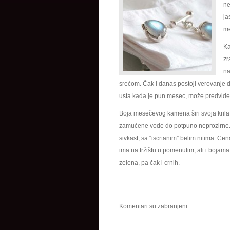
ne
ja
me
Ka
zr
na
srećom. Čak i danas postoji verovanje d
usta kada je pun mesec, može predvide
Boja mesečevog kamena širi svoja kril
zamućene vode do potpuno neprozirne. 
sivkast, sa “iscrtanim” belim nitima. Ce
ima na tržištu u pomenutim, ali i bojama
zelena, pa čak i crnih.
Komentari su zabranjeni.