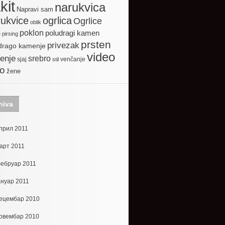
kit
narukvica
Napravi sam
ogrlica
ukvice
Ogrlice
oblik
poklon
poludragi kamen
e
pirsing
prsten
privezak
drago kamenje
video
enje
srebro
sjaj
venčanje
stil
to
žene
hiva
прил 2011
арт 2011
ебруар 2011
ануар 2011
ецембар 2010
овембар 2010