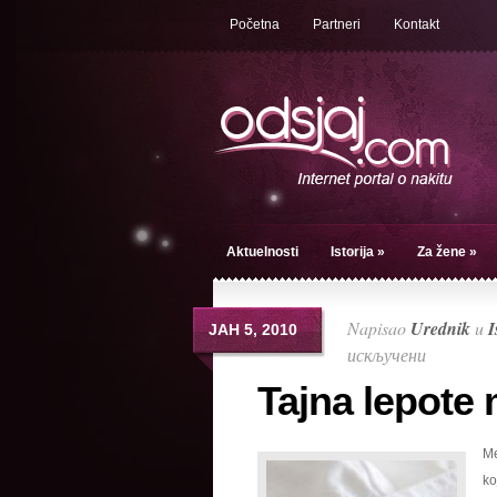
Početna
Partneri
Kontakt
Aktuelnosti
Istorija
»
Za žene
»
Napisao
Urednik
u
I
ЈАН 5, 2010
на
искључени
Tajna
Tajna lepot
lepote
mesečevo
Me
kamena
ko