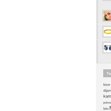
Ta
biser
dija
kam
jedno
leto