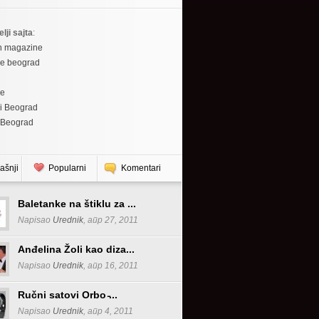
elji sajta
:
h magazine
re beograd
re
i Beograd
 Beograd
ašnji
Popularni
Komentari
Baletanke na štiklu za ...
Napisao
Urednik
, апр 27, 2011
Anđelina Žoli kao diza...
Napisao
Urednik
, апр 16, 2011
Ručni satovi Orbo ̵...
Napisao
Urednik
, апр 4, 2011