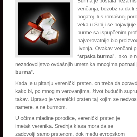
Burma je postala nezamisli
sličnosti
venčanja, bezobzira da li 
i
bogatoj ili siromašnoj por
razlike
veka u Srbiji se pojavljuje
burme sa ispupčenim profil
najverovatnije bio proizv
livenja. Ovakav venčani p
“
srpska burma
”, iako je 
nezadovoljstvo ovdašnjih umetnika mnogima poznatiji
burma
”.
Kada je u pitanju verenički prsten, on treba da oprav
kako bi, po mnogim verovanjima, život budućih supru
takav. Upravo je verenički prsten taj kojim se nedvo
namere, a ne
burmom.
U očima mladine porodice, verenički prsten je
imetak verenika. Srednja klasa mora da se
zadovolji samo prstenom, dok među evropskom