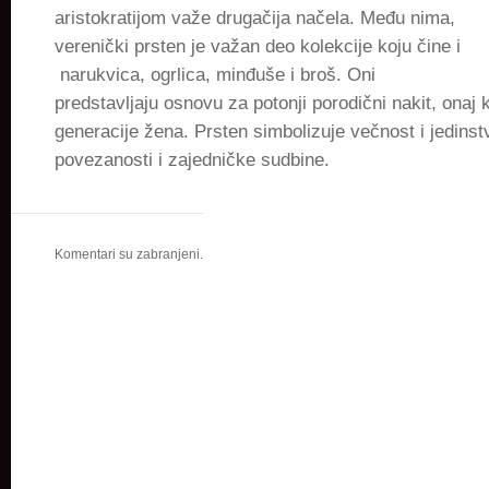
aristokratijom važe drugačija načela. Među nima,
verenički prsten je važan deo kolekcije koju čine i
narukvica, ogrlica, minđuše i broš. Oni
predstavljaju osnovu za potonji porodični nakit, onaj k
generacije žena. Prsten simbolizuje večnost i jedinst
povezanosti i zajedničke sudbine.
Komentari su zabranjeni.