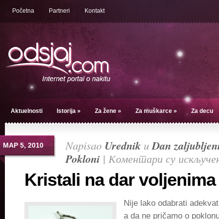
Početna
Partneri
Kontakt
Aktuelnosti
Istorija
»
Za žene
»
Za muškarce
»
Za decu
Napisao
Urednik
u
Dan zaljubljen
МАР 5, 2010
Pokloni
|
Коментари су искључе
Kristali na dar voljenima
Nije lako odabrati adekvat
a da ne pričamo o poklonu