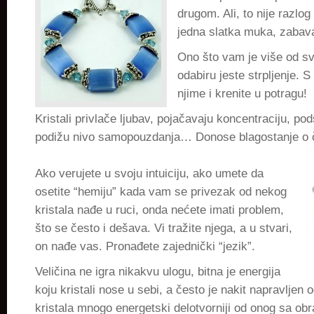
drugom. Ali, to nije razlo
jedna slatka muka, zabav
Ono što vam je više od sv
odabiru jeste strpljenje. S
njime i krenite u potragu!
Kristali privlače ljubav, pojačavaju koncentraciju, pod
podižu nivo samopouzdanja… Donose blagostanje o 
Ako verujete u svoju intuiciju, ako umete da
osetite “hemiju” kada vam se privezak od nekog
kristala nađe u ruci, onda nećete imati problem,
što se često i dešava. Vi tražite njega, a u stvari,
on nađe vas. Pronađete zajednički “jezik”.
Veličina ne igra nikakvu ulogu, bitna je energija
koju kristali nose u sebi, a često je nakit napravljen
kristala mnogo energetski delotvorniji od onog sa ob