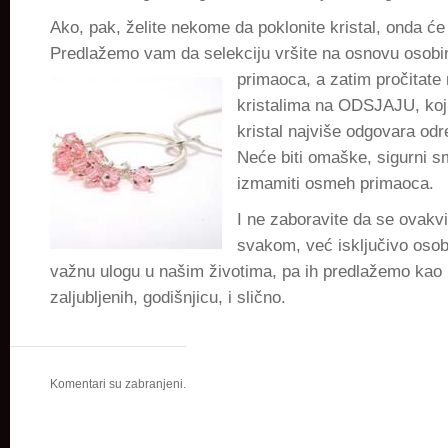
Ako, pak, želite nekome da poklonite kristal, onda će 
Predlažemo vam da selekciju vršite na osnovu osobin
primaoca, a zatim pročitate
kristalima na ODSJAJU, koji
kristal najviše odgovara odr
Neće biti omaške, sigurni s
izmamiti osmeh primaoca.
I ne zaboravite da se ovakvi
svakom, već isključivo osob
važnu ulogu u našim životima, pa ih predlažemo kao
zaljubljenih, godišnjicu, i slično.
Komentari su zabranjeni.