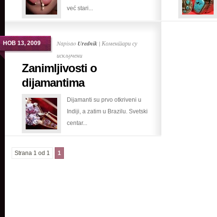
već stari...
Napisao
Urednik
|
Коментари су
НОВ 13, 2009
на
искључени
Zanimljivosti o
Zanimljivosti
o
dijamantima
dijamantima
Dijamanti su prvo otkriveni u
Indiji, a zatim u Brazilu. Svetski
centar...
Strana 1 od 1
1