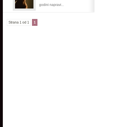
godini napravi...
Strana 1 od 1
1