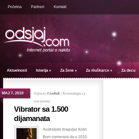
Početna
Partneri
Kontakt
Aktuelnosti
Istorija
»
Za žene
»
Za muškarce
»
Za decu
Napisao
Urednik
|
Коментари су
МАЈ 7, 2010
на
искључени
Vibrator sa 1.500
Vibrator
sa
dijamanata
1.500
Australijski draguljar Kolin
dijamanata
Burn namerava da u 2010.