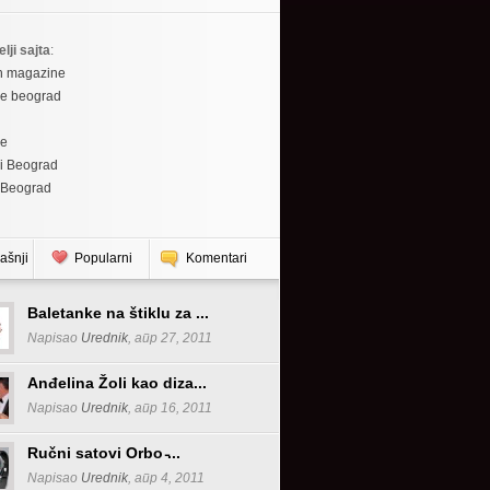
elji sajta
:
h magazine
re beograd
re
i Beograd
 Beograd
ašnji
Popularni
Komentari
Baletanke na štiklu za ...
Napisao
Urednik
, апр 27, 2011
Anđelina Žoli kao diza...
Napisao
Urednik
, апр 16, 2011
Ručni satovi Orbo ̵...
Napisao
Urednik
, апр 4, 2011