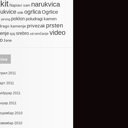
kit
narukvica
Napravi sam
ogrlica
ukvice
Ogrlice
oblik
poklon
poludragi kamen
e
pirsing
prsten
privezak
drago kamenje
video
enje
srebro
sjaj
venčanje
stil
to
žene
hiva
прил 2011
арт 2011
ебруар 2011
ануар 2011
ецембар 2010
овембар 2010