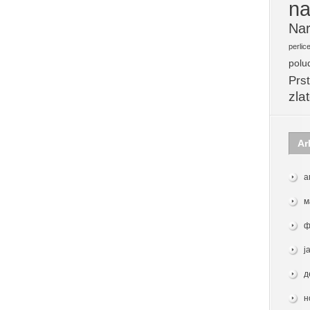
na
Nar
perlic
polu
Prst
zla
Ar
а
м
ф
ј
д
н