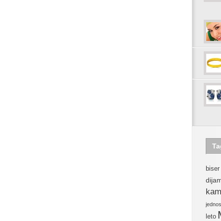
Ta
biser
dija
kam
jedno
leto