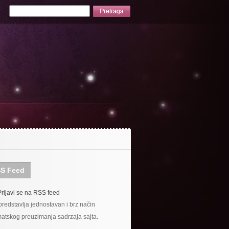
S Feed
Prijavi se na RSS feed
redstavlja jednostavan i brz način
atskog preuzimanja sadrzaja sajta.