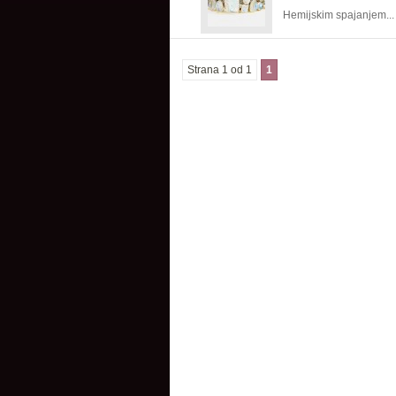
Hemijskim spajanjem...
njegovih
boja
Strana 1 od 1
1