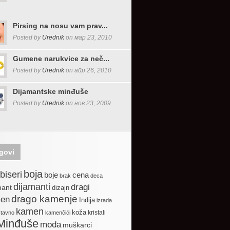
Pirsing na nosu vam prav...
Posted by
Urednik
on мар 23, 2010
Gumene narukvice za neč...
Posted by
Urednik
on апр 26, 2010
Dijamantske minđuše
Posted by
Urednik
on нов 23, 2009
govi
boja
biseri
boje
cena
brak
deca
dijamanti
dragi
mant
dizajn
drago kamenje
en
Indija
izrada
kamen
koža
kristali
stavno
kamenčići
Minđuše
moda
muškarci