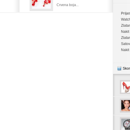
Crvena boja...
i
psihi
Prijat
Watc
Zlata
Nakit
Zlata
Satov
Nakit
Skor