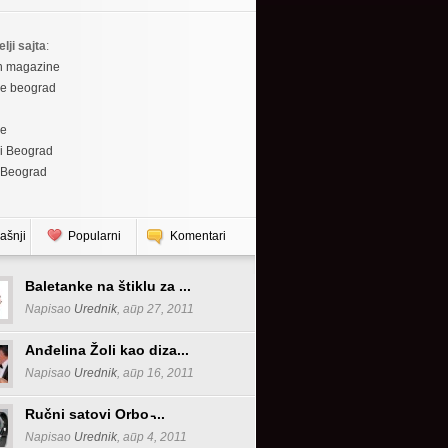
elji sajta
:
h magazine
re beograd
re
i Beograd
 Beograd
ašnji
Popularni
Komentari
Baletanke na štiklu za ...
Napisao
Urednik
, апр 27, 2011
Anđelina Žoli kao diza...
Napisao
Urednik
, апр 16, 2011
Ručni satovi Orbo ̵...
Napisao
Urednik
, апр 4, 2011