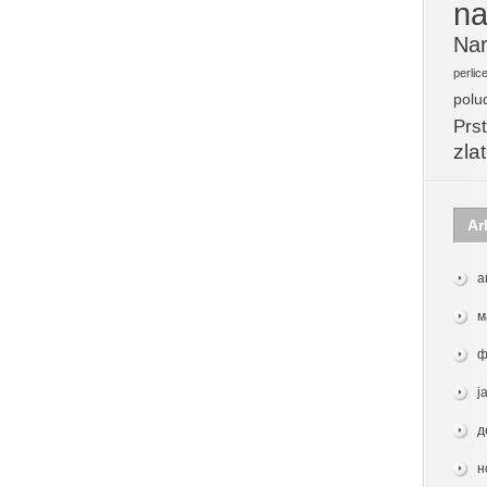
na
Nar
perlic
polu
Prst
zla
Ar
а
м
ф
ј
д
н