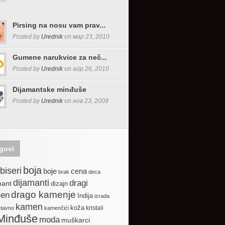
Pirsing na nosu vam prav...
Posted by
Urednik
on мар 23, 2010
Gumene narukvice za neč...
Posted by
Urednik
on апр 26, 2010
Dijamantske minđuše
Posted by
Urednik
on нов 23, 2009
govi
boja
biseri
boje
cena
brak
deca
dijamanti
dragi
mant
dizajn
drago kamenje
en
Indija
izrada
kamen
koža
kristali
stavno
kamenčići
Minđuše
moda
muškarci