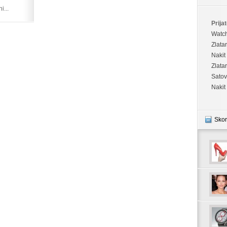
i...
Prijat
Watc
Zlata
Nakit
Zlata
Satov
Nakit
Skor