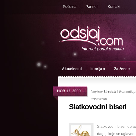
Početna
Partneri
Kontakt
Aktuelnosti
Istorija
»
Za žene
»
Napisao
Urednik
|
Коментари
НОВ 13, 2009
на
искључени
Slatkovodni biseri
Slatkovodni
biseri
Slatkovodni biseri dolaz
dagnji koje se uglavno