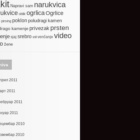
kit
narukvica
Napravi sam
ogrlica
ukvice
Ogrlice
oblik
poklon
poludragi kamen
e
pirsing
prsten
privezak
drago kamenje
video
enje
srebro
sjaj
venčanje
stil
to
žene
hiva
прил 2011
арт 2011
ебруар 2011
ануар 2011
ецембар 2010
овембар 2010