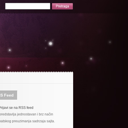
S Feed
Prijavi se na RSS feed
redstavlja jednostavan i brz način
atskog preuzimanja sadrzaja sajta.