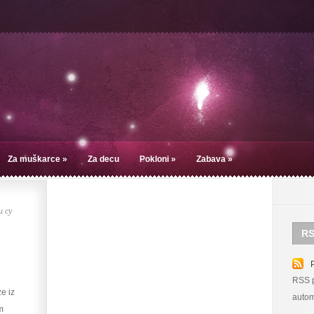
Za muškarce
»
Za decu
Pokloni
»
Zabava
»
 су
RS
RSS p
e iz
autom
m