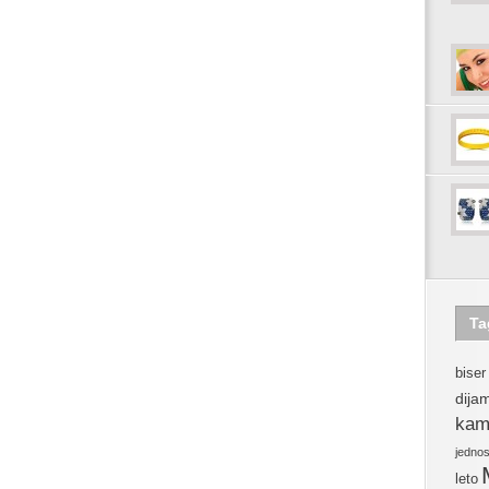
Ta
biser
dija
kam
jedno
leto