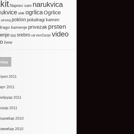
kit
narukvica
Napravi sam
ogrlica
ukvice
Ogrlice
oblik
poklon
poludragi kamen
e
pirsing
prsten
privezak
drago kamenje
video
enje
srebro
sjaj
venčanje
stil
to
žene
hiva
прил 2011
арт 2011
ебруар 2011
ануар 2011
ецембар 2010
овембар 2010