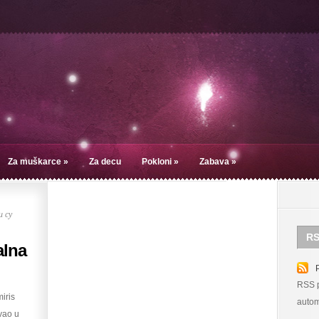
Za muškarce
»
Za decu
Pokloni
»
Zabava
»
 су
RS
alna
RSS p
iris
autom
ovao u