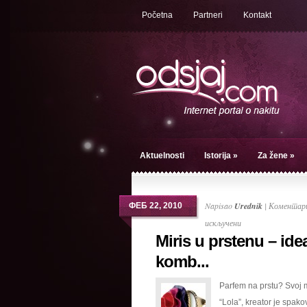
Početna
Partneri
Kontakt
Aktuelnosti
Istorija
»
Za žene
»
Napisao
Urednik
|
Коментари
ФЕБ 22, 2010
на
искључени
Miris u prstenu – ide
Miris
u
komb...
prstenu
Parfem na prstu? Svoj m
–
“Lola”, kreator je spak
idealna