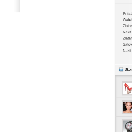
Prijat
Watc
Zlata
Nakit
Zlata
Satov
Nakit
Skor