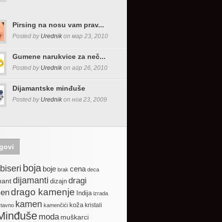
Pirsing na nosu vam prav...
Posted by
Urednik
on мар 23, 2010
Gumene narukvice za neč...
Posted by
Urednik
on апр 26, 2010
Dijamantske minđuše
Posted by
Urednik
on нов 23, 2009
govi
boja
biseri
boje
cena
brak
deca
dijamanti
dragi
mant
dizajn
drago kamenje
en
Indija
izrada
kamen
koža
kristali
stavno
kamenčići
Minđuše
moda
muškarci