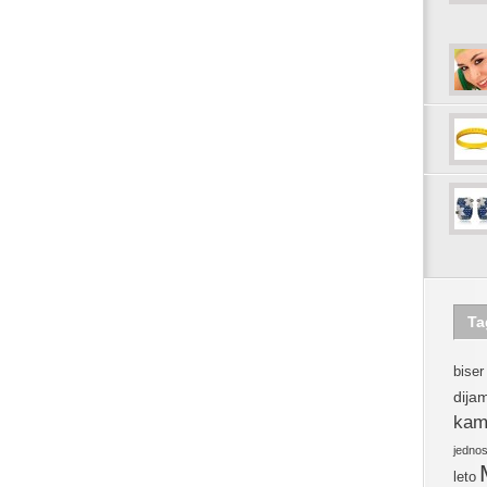
Ta
biser
dija
kam
jedno
leto