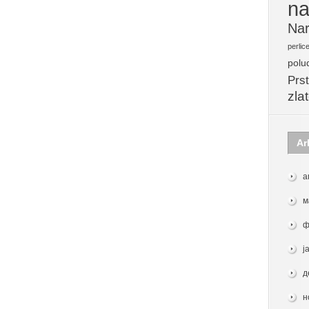
na
Nar
perlic
polu
Prst
zla
Ar
а
м
ф
ј
д
н