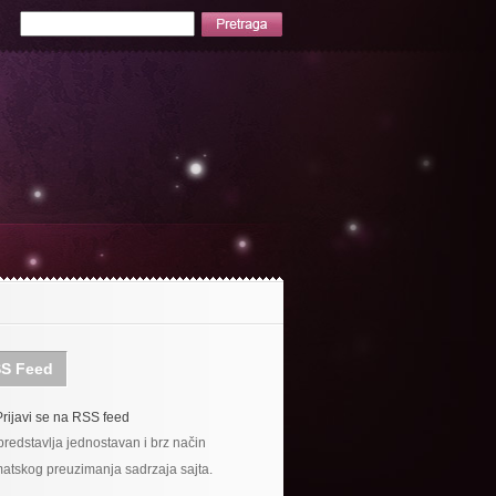
S Feed
Prijavi se na RSS feed
redstavlja jednostavan i brz način
atskog preuzimanja sadrzaja sajta.