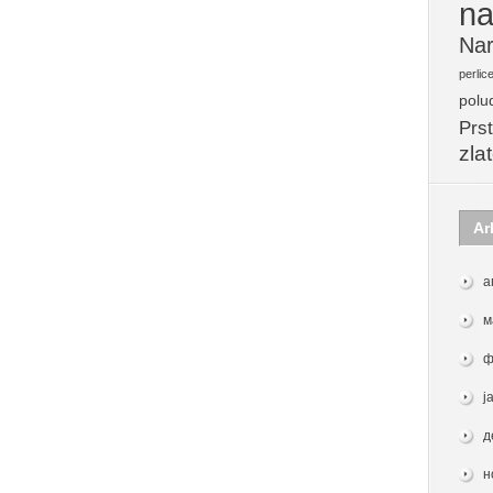
na
Nar
perlic
polu
Prst
zla
Ar
а
м
ф
ј
д
н