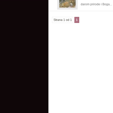
darom prirode i Boga...
Strana 1 od 1
1