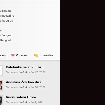
elji sajta
:
h magazine
re beograd
re
i Beograd
 Beograd
ašnji
Popularni
Komentari
Baletanke na štiklu za ...
Napisao
Urednik
, апр 27, 2011
Anđelina Žoli kao diza...
Napisao
Urednik
, апр 16, 2011
Ručni satovi Orbo ̵...
Napisao
Urednik
, апр 4, 2011