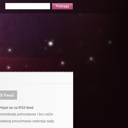
S Feed
Prijavi se na RSS feed
redstavlja jednostavan i brz način
atskog preuzimanja sadrzaja sajta.