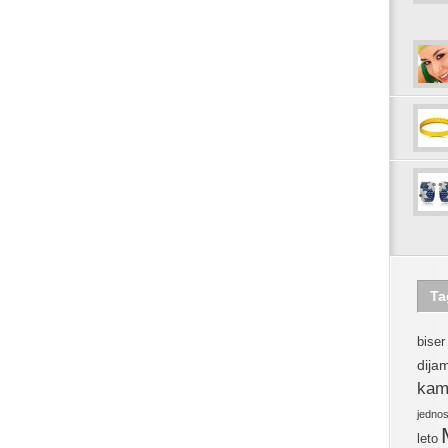
Ta
biser
dija
kam
jedno
leto