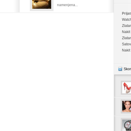
namenjena...
Prijat
Watc
Zlata
Nakit
Zlata
Satov
Nakit
Skor