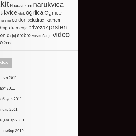
kit
narukvica
Napravi sam
ogrlica
ukvice
Ogrlice
oblik
poklon
poludragi kamen
e
pirsing
prsten
privezak
drago kamenje
video
enje
srebro
sjaj
venčanje
stil
to
žene
hiva
прил 2011
арт 2011
ебруар 2011
ануар 2011
ецембар 2010
овембар 2010