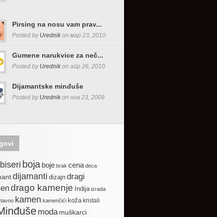
Pirsing na nosu vam prav...
Posted by
Urednik
on мар 23, 2010
Gumene narukvice za neč...
Posted by
Urednik
on апр 26, 2010
Dijamantske minđuše
Posted by
Urednik
on нов 23, 2009
govi
boja
biseri
boje
cena
brak
deca
dijamanti
dragi
mant
dizajn
drago kamenje
en
Indija
izrada
kamen
koža
kristali
stavno
kamenčići
Minđuše
moda
muškarci