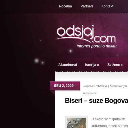
Početna
Partneri
Kontakt
Aktuelnosti
Istorija
»
Za žene
»
Napisao
Urednik
|
Коментари 
ДЕЦ 2, 2009
на
искључени
Biseri – suze Bogova
Biseri
–
suze
U skoro svim ljudskim
Bogova
kulturama, biseri su sm