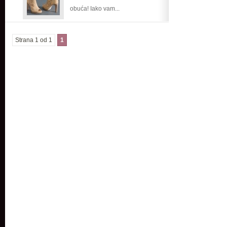
obuća! Iako vam...
imati
Strana 1 od 1
1