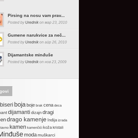
Pirsing na nosu vam prav...
Posted by
Urednik
on мар 23, 2010
Gumene narukvice za neč...
Posted by
Urednik
on апр 26, 2010
Dijamantske minđuše
Posted by
Urednik
on нов 23, 2009
govi
boja
biseri
boje
cena
brak
deca
dijamanti
dragi
mant
dizajn
drago kamenje
en
Indija
izrada
kamen
koža
kristali
stavno
kamenčići
Minđuše
moda
muškarci