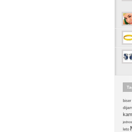
Ta
biser
dija
kam
jedno
leto