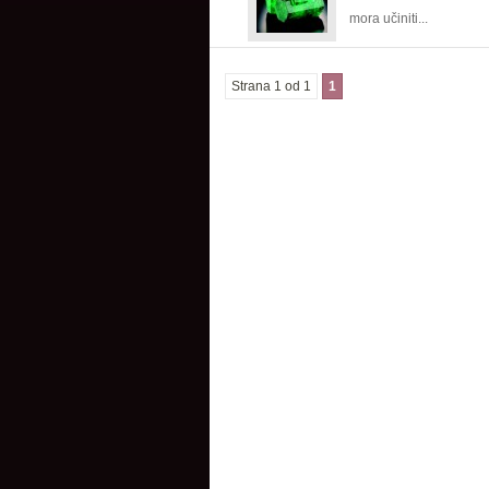
mora učiniti...
Strana 1 od 1
1