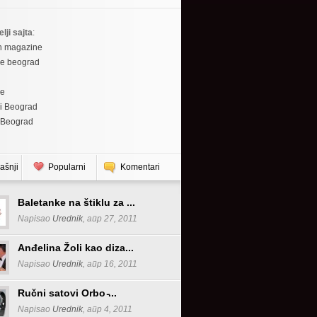
elji sajta
:
h magazine
re beograd
re
i Beograd
 Beograd
ašnji
Popularni
Komentari
Baletanke na štiklu za ...
Napisao
Urednik
, апр 27, 2011
Anđelina Žoli kao diza...
Napisao
Urednik
, апр 16, 2011
Ručni satovi Orbo ̵...
Napisao
Urednik
, апр 4, 2011