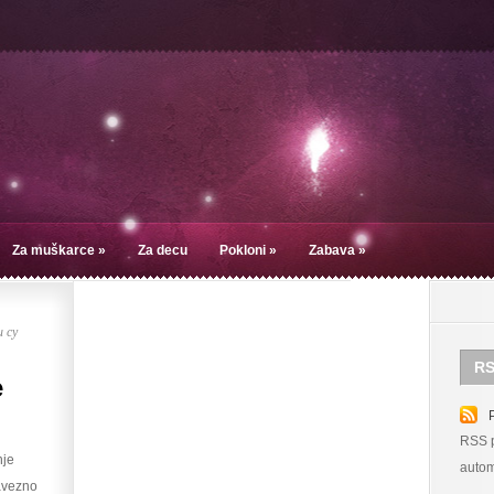
Za muškarce
»
Za decu
Pokloni
»
Zabava
»
 су
RS
e
RSS p
nje
autom
bavezno