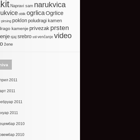
kit
narukvica
Napravi sam
ogrlica
ukvice
Ogrlice
oblik
poklon
poludragi kamen
e
pirsing
prsten
privezak
drago kamenje
video
enje
srebro
sjaj
venčanje
stil
to
žene
hiva
прил 2011
арт 2011
ебруар 2011
ануар 2011
ецембар 2010
овембар 2010