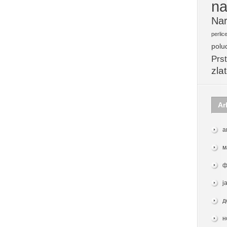
na
Nar
perlic
polu
Prst
zla
Ar
а
м
ф
ј
д
н