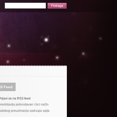
S Feed
Prijavi se na RSS feed
redstavlja jednostavan i brz način
atskog preuzimanja sadrzaja sajta.