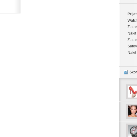
Prijat
Watc
Zlata
Nakit
Zlata
Satov
Nakit
Skor