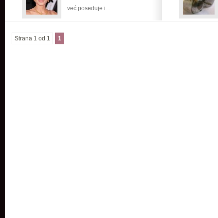
već poseduje i...
Strana 1 od 1
1