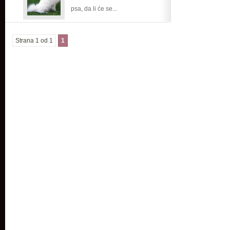
psa, da li će se...
Strana 1 od 1
1