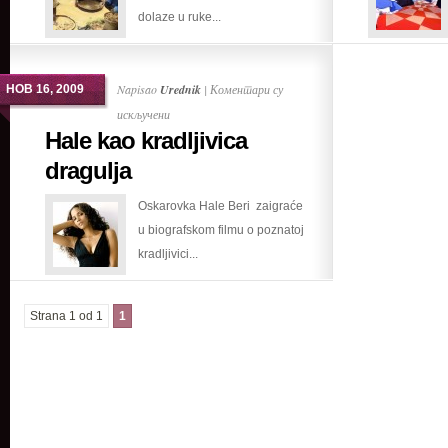
dolaze u ruke...
Napisao
Urednik
|
Коментари су
НОВ 16, 2009
на
искључени
Hale kao kradljivica
Hale
kao
dragulja
kradljivica
Oskarovka Hale Beri zaigraće
dragulja
u biografskom filmu o poznatoj
kradljivici...
Strana 1 od 1
1