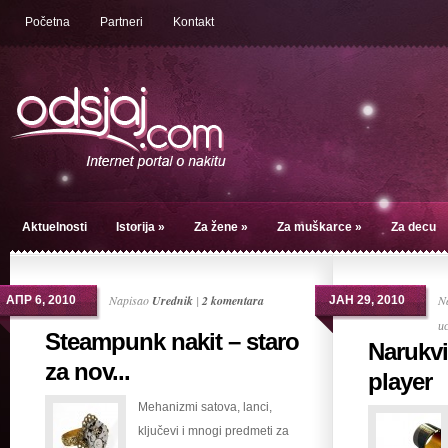
Početna
Partneri
Kontakt
Aktuelnosti
Istorija
»
Za žene
»
Za muškarce
»
Za decu
Napisao
Urednik
|
2 komentara
N
АПР 6, 2010
ЈАН 29, 2010
и
Steampunk nakit – staro
Narukvi
za nov...
player
Mehanizmi satova, lanci,
ključevi i mnogi predmeti za