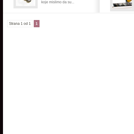
koje mislimo da su...
Strana 1 od 1
1