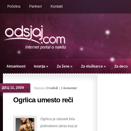
Početna
Partneri
Kontakt
Aktuelnosti
Istorija
»
Za žene
»
Za muškarce
»
Za decu
Napisao
Urednik
|
1 komentar
ДЕЦ 11, 2009
Ogrlica umesto reči
Ogrlica je oduvek bila
jedinstveni ukras koji je