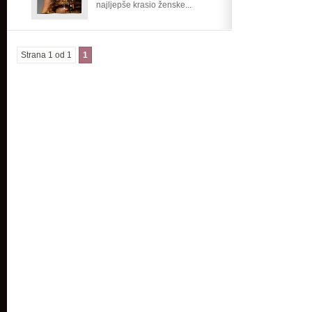
najljepše krasio ženske...
Strana 1 od 1
1