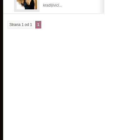
kradljivici...
Strana 1 od 1
1