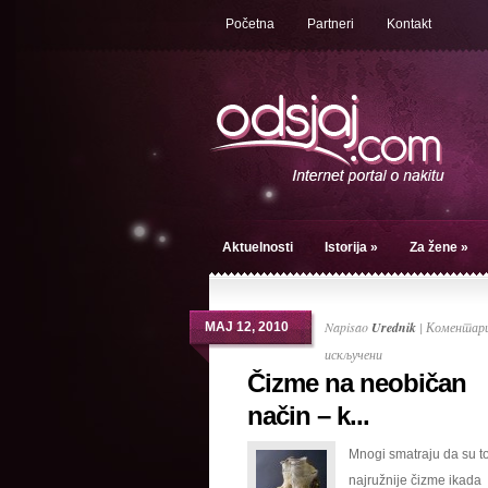
Početna
Partneri
Kontakt
Aktuelnosti
Istorija
»
Za žene
»
Napisao
Urednik
|
Коментари
МАЈ 12, 2010
на
искључени
Čizme na neobičan
Čizme
na
način – k...
neobičan
Mnogi smatraju da su t
način
najružnije čizme ikada
–