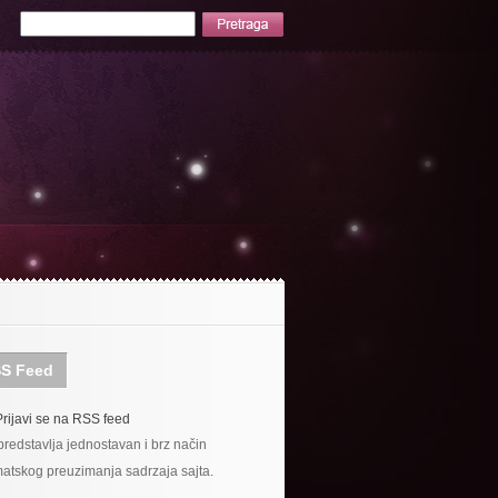
S Feed
Prijavi se na RSS feed
redstavlja jednostavan i brz način
atskog preuzimanja sadrzaja sajta.