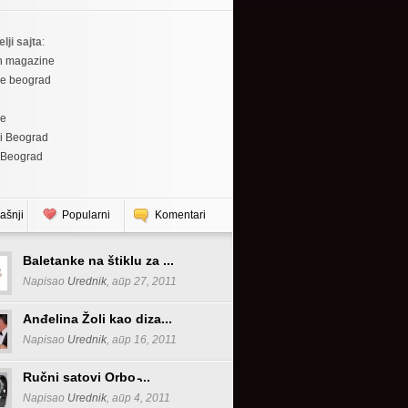
elji sajta
:
h magazine
re beograd
re
i Beograd
 Beograd
ašnji
Popularni
Komentari
Baletanke na štiklu za ...
Napisao
Urednik
, апр 27, 2011
Anđelina Žoli kao diza...
Napisao
Urednik
, апр 16, 2011
Ručni satovi Orbo ̵...
Napisao
Urednik
, апр 4, 2011