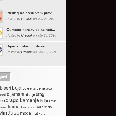
Pirsing na nosu vam prav...
Posted by
Urednik
on мар 23, 2010
Gumene narukvice za neč...
Posted by
Urednik
on апр 26, 2010
Dijamantske minđuše
Posted by
Urednik
on нов 23, 2009
govi
boja
biseri
boje
cena
brak
deca
dijamanti
dragi
mant
dizajn
drago kamenje
en
Indija
izrada
kamen
koža
kristali
stavno
kamenčići
Minđuše
moda
muškarci