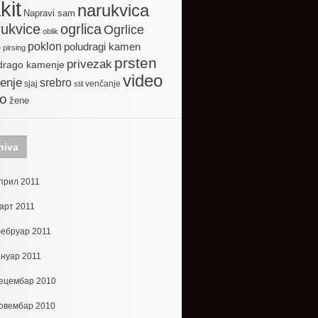
kit
narukvica
Napravi sam
ogrlica
ukvice
Ogrlice
oblik
poklon
poludragi kamen
e
pirsing
prsten
privezak
drago kamenje
video
enje
srebro
sjaj
venčanje
stil
to
žene
hiva
прил 2011
арт 2011
ебруар 2011
ануар 2011
ецембар 2010
овембар 2010