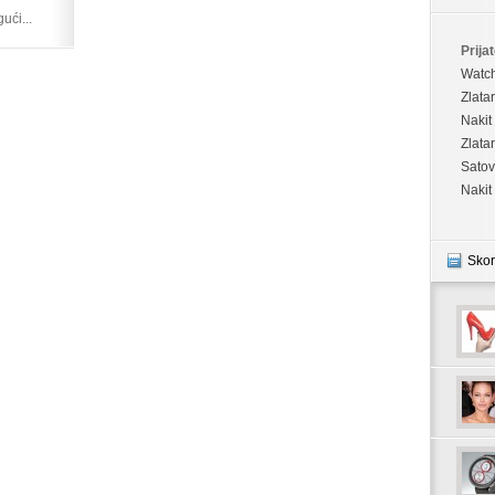
ući...
Prijat
Watc
Zlata
Nakit
Zlata
Satov
Nakit
Skor