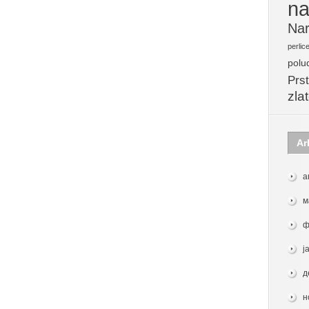
na
Nar
perlic
polu
Prst
zla
Ar
а
м
ф
ј
д
н