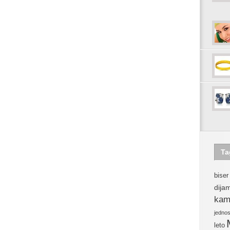
Ta
biser
dija
kam
jedno
leto