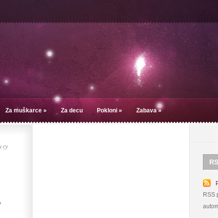
Za muškarce
»
Za decu
Pokloni
»
Zabava
»
 су
RS
RSS p
o
autom