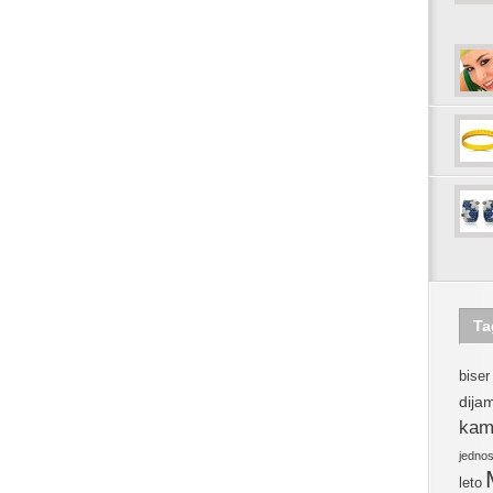
Ta
biser
dija
kam
jedno
leto