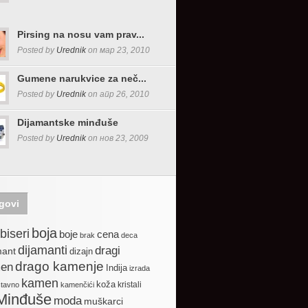
Pirsing na nosu vam prav...
Posted by
Urednik
on мар 23, 2010
Gumene narukvice za neč...
Posted by
Urednik
on апр 26, 2010
Dijamantske minđuše
Posted by
Urednik
on нов 23, 2009
govi
boja
biseri
boje
cena
brak
deca
dijamanti
dragi
mant
dizajn
drago kamenje
en
Indija
izrada
kamen
koža
kristali
stavno
kamenčići
Minđuše
moda
muškarci