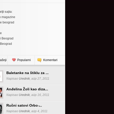
elji sajta
:
h magazine
re beograd
re
i Beograd
 Beograd
ašnji
Popularni
Komentari
Baletanke na štiklu za ...
Napisao
Urednik
, апр 27, 2011
Anđelina Žoli kao diza...
Napisao
Urednik
, апр 16, 2011
Ručni satovi Orbo ̵...
Napisao
Urednik
, апр 4, 2011