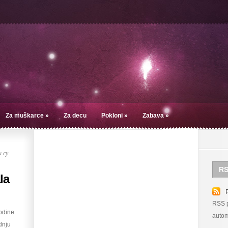
Za muškarce
»
Za decu
Pokloni
»
Zabava
»
 су
RS
la
RSS p
godine
autom
dnju