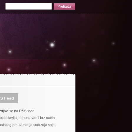
S Feed
Prijavi se na RSS feed
redstavlja jednostavan i brz način
atskog preuzimanja sadrzaja sajta.