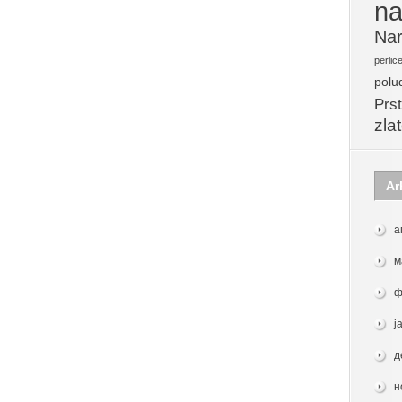
na
Nar
perlic
polu
Prst
zla
Ar
а
м
ф
ј
д
н