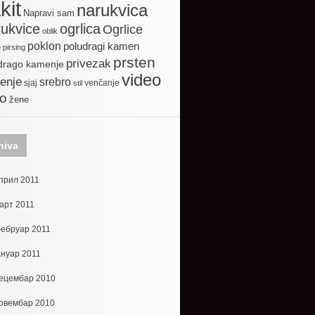
kit
narukvica
Napravi sam
ogrlica
ukvice
Ogrlice
oblik
poklon
poludragi kamen
e
pirsing
prsten
privezak
drago kamenje
video
enje
srebro
sjaj
venčanje
stil
to
žene
hiva
прил 2011
арт 2011
ебруар 2011
ануар 2011
ецембар 2010
овембар 2010