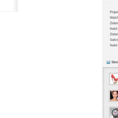
Prijat
Watc
Zlata
Nakit
Zlata
Satov
Nakit
Skor