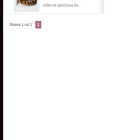
ništa ne sprečava da...
Strana 1 od 1
1