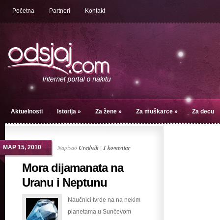
Početna
Partneri
Kontakt
Aktuelnosti
Istorija
»
Za žene
»
Za muškarce
»
Za decu
Napisao
Urednik
|
1 komentar
МАР 15, 2010
Mora dijamanata na
Uranu i Neptunu
Naučnici tvrde na na nekim
planetama u Sunčevom