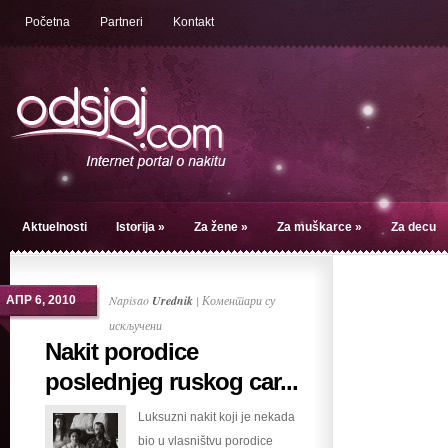
Početna
Partneri
Kontakt
Aktuelnosti
Istorija
»
Za žene
»
Za muškarce
»
Za decu
Napisao
Urednik
|
Коментари су
АПР 6, 2010
на
искључени
Nakit porodice
Nakit
porodice
poslednjeg ruskog car...
poslednjeg
Luksuzni nakit koji je nekada
ruskog
bio u vlasništvu porodice
cara