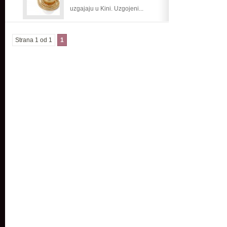
uzgajaju u Kini. Uzgojeni...
Strana 1 od 1
1