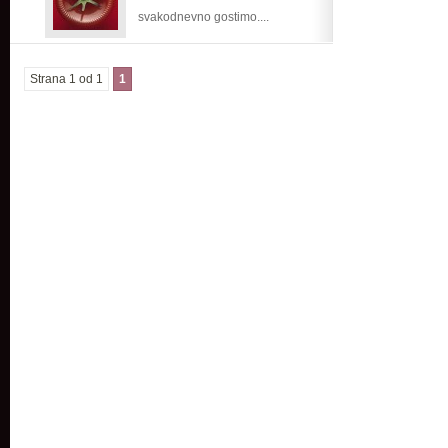
svakodnevno gostimo....
Strana 1 od 1
1