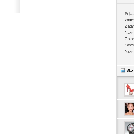
..
Prijat
Watc
Zlata
Nakit
Zlata
Satov
Nakit
Skor