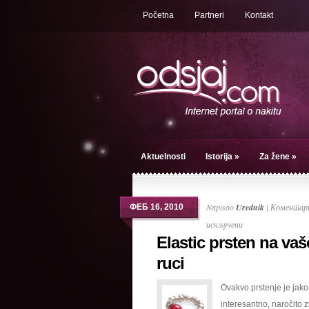
Početna
Partneri
Kontakt
Aktuelnosti
Istorija
»
Za žene
»
Napisao
Urednik
|
Коментари
ФЕБ 16, 2010
на
искључени
Elastic prsten na vaš
Elastic
prsten
ruci
na
Ovakvo prstenje je jako
vašoj
interesantno, naročito 
ruci