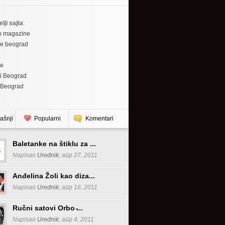
elji sajta
:
h magazine
re beograd
re
i Beograd
 Beograd
ašnji
Popularni
Komentari
Baletanke na štiklu za ...
Napisao
Urednik
, апр 27, 2011
Anđelina Žoli kao diza...
Napisao
Urednik
, апр 16, 2011
Ručni satovi Orbo ̵...
Napisao
Urednik
, апр 4, 2011