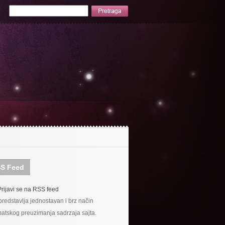
S Feed
Prijavi se na RSS feed
redstavlja jednostavan i brz način
atskog preuzimanja sadrzaja sajta.