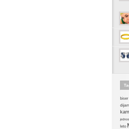
Ta
biser
dija
kam
jedno
leto