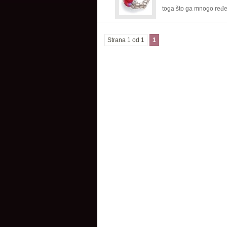
toga što ga mnogo ređe.
Strana 1 od 1
1