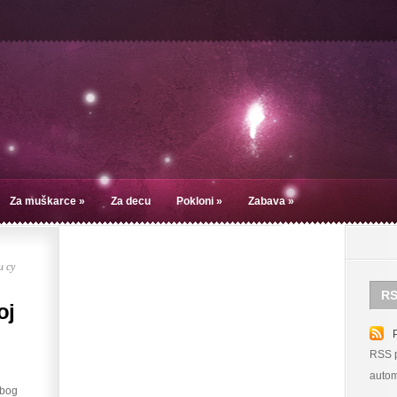
Za muškarce
»
Za decu
Pokloni
»
Zabava
»
 су
RS
oj
RSS p
autom
zbog