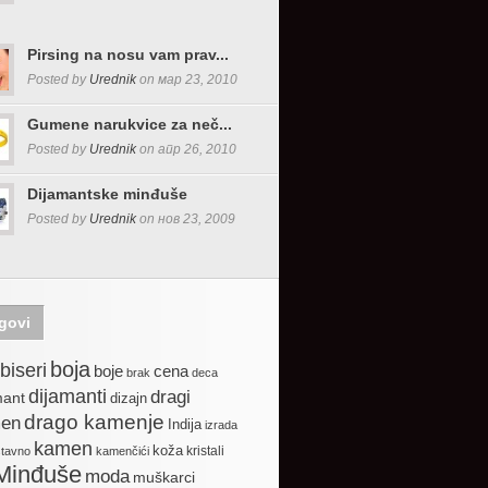
Pirsing na nosu vam prav...
Posted by
Urednik
on мар 23, 2010
Gumene narukvice za neč...
Posted by
Urednik
on апр 26, 2010
Dijamantske minđuše
Posted by
Urednik
on нов 23, 2009
govi
boja
biseri
boje
cena
brak
deca
dijamanti
dragi
mant
dizajn
drago kamenje
en
Indija
izrada
kamen
koža
kristali
stavno
kamenčići
Minđuše
moda
muškarci