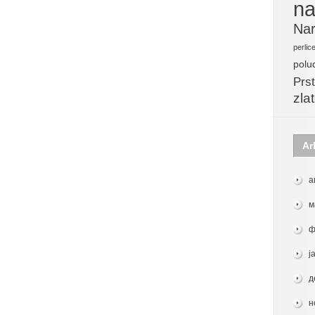
na
Nar
perlic
polu
Prst
zla
Ar
а
м
ф
ј
д
н