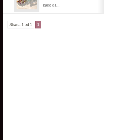
kako da...
Strana 1 od 1
1