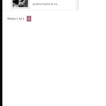
godine kupila je na...
nakita
Strana 1 od 1
1