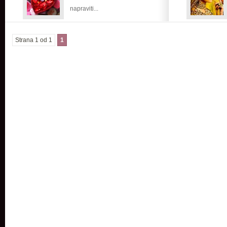
napraviti...
Strana 1 od 1
1