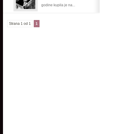
godine kupila je na...
nakita
Strana 1 od 1
1