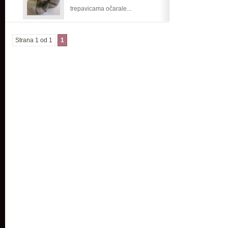
trepavicama očarale...
Strana 1 od 1
1