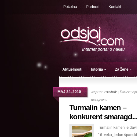
Početna
Partneri
Kontakt
Aktuelnosti
Istorija
»
Za žene
»
Napisao
Urednik
|
Коментари
МАЈ 24, 2010
на
искључени
Turmalin kamen –
Turmalin
kamen
konkurent smaragd..
–
Turmalin kamen je davn
konkurent
16. veku, jedan španski
smaragdu