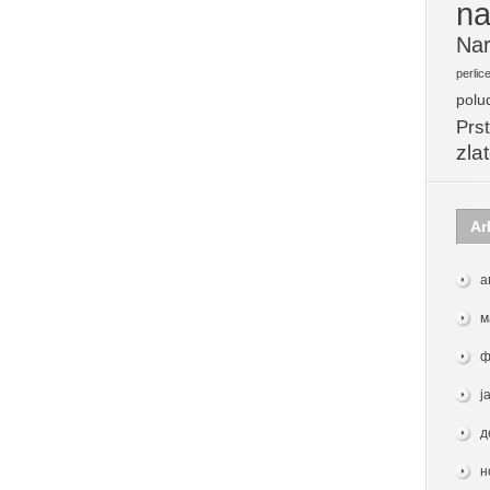
na
Nar
perlic
polu
Prst
zla
Ar
а
м
ф
ј
д
н