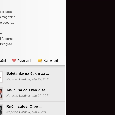
elji sajta
:
h magazine
re beograd
re
i Beograd
 Beograd
ašnji
Popularni
Komentari
Baletanke na štiklu za ...
Napisao
Urednik
, апр 27, 2011
Anđelina Žoli kao diza...
Napisao
Urednik
, апр 16, 2011
Ručni satovi Orbo ̵...
Napisao
Urednik
, апр 4, 2011