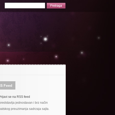
S Feed
Prijavi se na RSS feed
redstavlja jednostavan i brz način
atskog preuzimanja sadrzaja sajta.