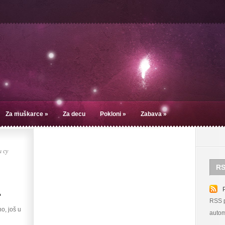
Za muškarce
»
Za decu
Pokloni
»
Zabava
»
 су
RS
.
RSS p
o, još u
autom