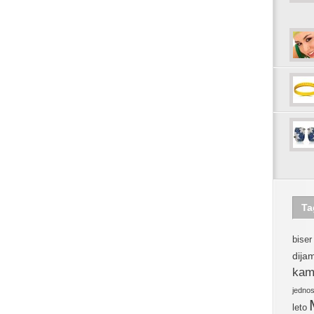
Ta
biser
dija
kam
jedno
leto