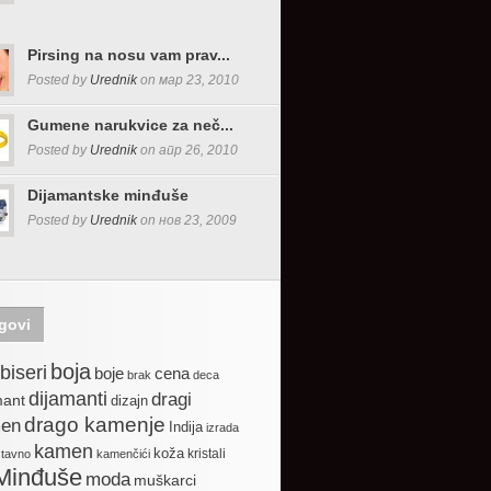
Pirsing na nosu vam prav...
Posted by
Urednik
on мар 23, 2010
Gumene narukvice za neč...
Posted by
Urednik
on апр 26, 2010
Dijamantske minđuše
Posted by
Urednik
on нов 23, 2009
govi
boja
biseri
boje
cena
brak
deca
dijamanti
dragi
mant
dizajn
drago kamenje
en
Indija
izrada
kamen
koža
kristali
stavno
kamenčići
Minđuše
moda
muškarci