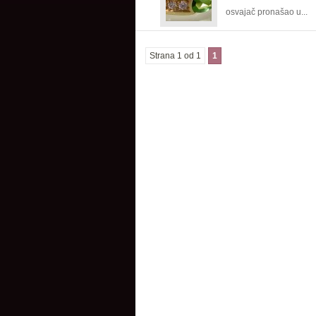
osvajač pronašao u...
Strana 1 od 1
1