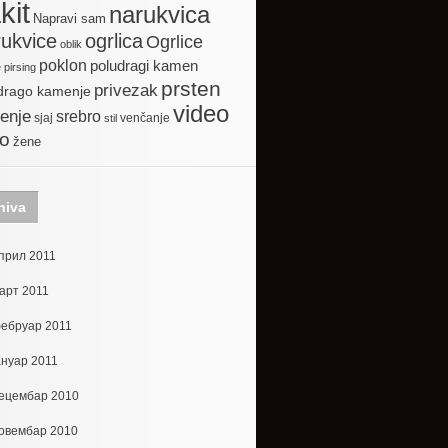
kit
narukvica
Napravi sam
ogrlica
ukvice
Ogrlice
oblik
poklon
poludragi kamen
e
pirsing
prsten
privezak
drago kamenje
video
enje
srebro
sjaj
venčanje
stil
to
žene
hiva
прил 2011
арт 2011
ебруар 2011
ануар 2011
ецембар 2010
овембар 2010