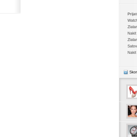
Prijat
Watc
Zlata
Nakit
Zlata
Satov
Nakit
Skor