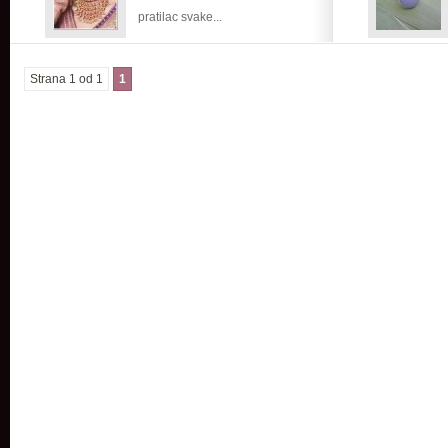
pratilac svake...
Strana 1 od 1
1