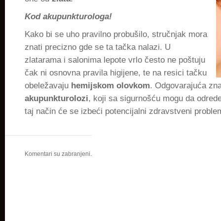
Kod akupunkturologa!
Kako bi se uho pravilno probušilo, stručnjak mora
znati precizno gde se ta tačka nalazi. U
zlatarama i salonima lepote vrlo često ne poštuju
čak ni osnovna pravila higijene, te na resici tačku
obeležavaju
hemijskom olovkom
. Odgovarajuća zna
akupunkturolozi
, koji sa sigurnošću mogu da odrede
taj način će se izbeći potencijalni zdravstveni proble
Komentari su zabranjeni.