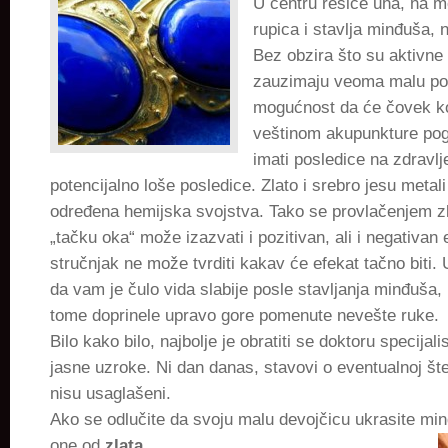
U centru resice uha, na m
rupica i stavlja minđuša, 
Bez obzira što su aktivne 
zauzimaju veoma malu povr
mogućnost da će čovek koj
veštinom akupunkture pogo
imati posledice na zdravlj
potencijalno loše posledice. Zlato i srebro jesu metali
određena hemijska svojstva. Tako se provlačenjem z
„tačku oka“ može izazvati i pozitivan, ali i negativan 
stručnjak ne može tvrditi kakav će efekat tačno biti. 
da vam je čulo vida slabije posle stavljanja minđuša
tome doprinele upravo gore pomenute nevešte ruke.
Bilo kako bilo, najbolje je obratiti se doktoru specijalis
jasne uzroke. Ni dan danas, stavovi o eventualnoj šte
nisu usaglašeni.
Ako se odlučite da svoju malu devojčicu ukrasite mi
one od
zlata
.