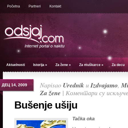
Početna
Partneri
Kontakt
Aktuelnosti
Istorija
»
Za žene
»
Za muškarce
»
Za decu
Napisao
Urednik
u
Izdvajamo
,
Mi
ДЕЦ 14, 2009
Za žene
|
Коментари су искључ
Bušenje ušiju
Tačka oka