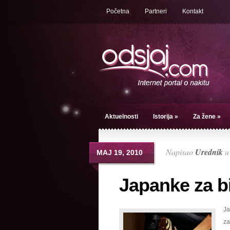
Početna
Partneri
Kontakt
Aktuelnosti
Istorija
»
Za žene
»
Napisao
Urednik
МАЈ 19, 2010
Japanke za bi
Ja
za