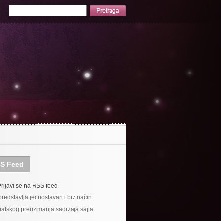
S Feed
Prijavi se na RSS feed
redstavlja jednostavan i brz način
atskog preuzimanja sadrzaja sajta.