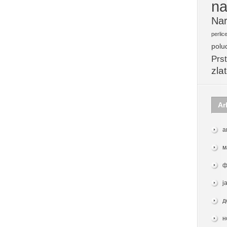
na
Nar
perlic
polu
Prst
zla
Ar
а
м
ф
ј
д
н