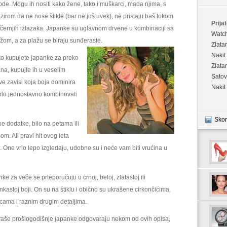
de. Mogu ih nositi kako žene, tako i muškarci, mada njima, s
zirom da ne nose štikle (bar ne još uvek), ne pristaju baš tokom
Prijat
černjih izlazaka. Japanke su uglavnom drvene u kombinaciji sa
Watc
žom, a za plažu se biraju sunđeraste.
Zlata
Nakit
o kupujete japanke za preko
Zlata
na, kupujte ih u veselim
Satov
e zavisi koja boja dominira
Nakit
rlo jednostavno kombinovati
Skor
 dodatke, bilo na petama ili
om. Ali pravi hit ovog leta
u. One vrlo lepo izgledaju, udobne su i neće vam biti vrućina u
ke za veče se prteporučuju u crnoj, beloj, zlatastoj ili
nkastoj boji. On su na štiklu i obično su ukrašene cirkončićima,
icama i raznim drugim detaljima.
aše prošlogodišnje japanke odgovaraju nekom od ovih opisa,