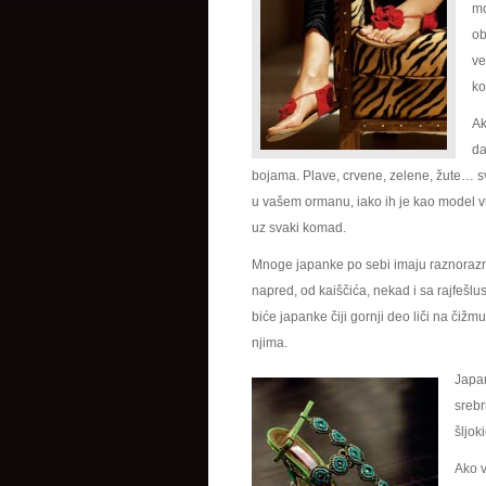
mo
ob
ve
ko
Ak
da
bojama. Plave, crvene, zelene, žute… sv
u vašem ormanu, iako ih je kao model v
uz svaki komad.
Mnoge japanke po sebi imaju raznorazne
napred, od kaiščića, nekad i sa rajfešlus
biće japanke čiji gornji deo liči na čižm
njima.
Japan
srebr
šljok
Ako v