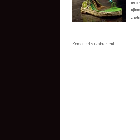
ne mo
njima
znatn
Komentari su zabranjeni.