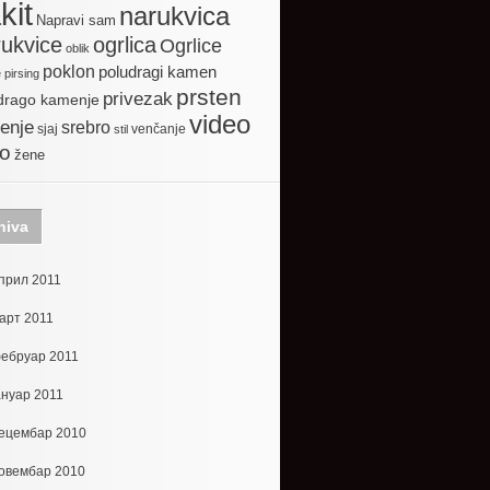
kit
narukvica
Napravi sam
ogrlica
ukvice
Ogrlice
oblik
poklon
poludragi kamen
e
pirsing
prsten
privezak
drago kamenje
video
enje
srebro
sjaj
venčanje
stil
to
žene
hiva
прил 2011
арт 2011
ебруар 2011
ануар 2011
ецембар 2010
овембар 2010