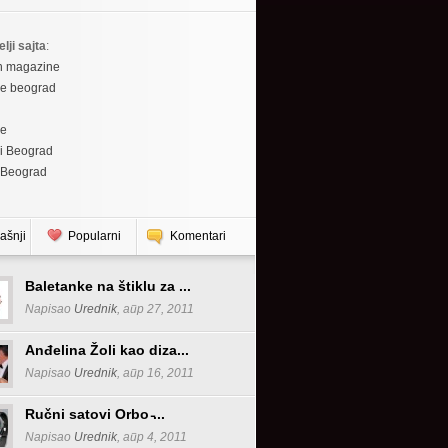
elji sajta
:
h magazine
re beograd
re
i Beograd
 Beograd
ašnji
Popularni
Komentari
Baletanke na štiklu za ...
Napisao
Urednik
, апр 27, 2011
Anđelina Žoli kao diza...
Napisao
Urednik
, апр 16, 2011
Ručni satovi Orbo ̵...
Napisao
Urednik
, апр 4, 2011