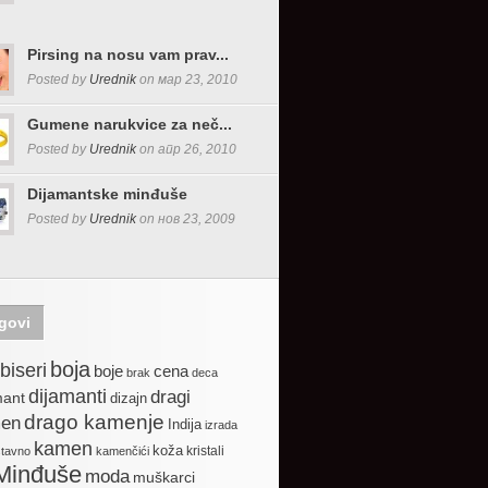
Pirsing na nosu vam prav...
Posted by
Urednik
on мар 23, 2010
Gumene narukvice za neč...
Posted by
Urednik
on апр 26, 2010
Dijamantske minđuše
Posted by
Urednik
on нов 23, 2009
govi
boja
biseri
boje
cena
brak
deca
dijamanti
dragi
mant
dizajn
drago kamenje
en
Indija
izrada
kamen
koža
kristali
stavno
kamenčići
Minđuše
moda
muškarci