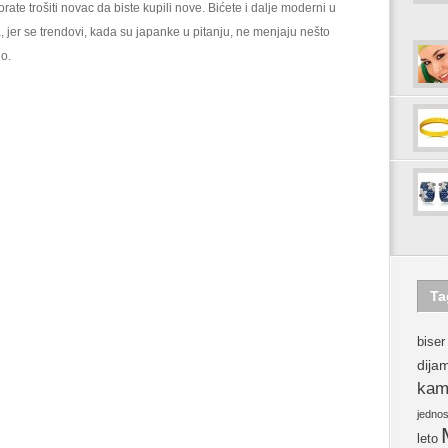
rate trošiti novac da biste kupili nove. Bićete i dalje moderni u
, jer se trendovi, kada su japanke u pitanju, ne menjaju nešto
o.
Ta
biser
dija
kam
jedno
leto