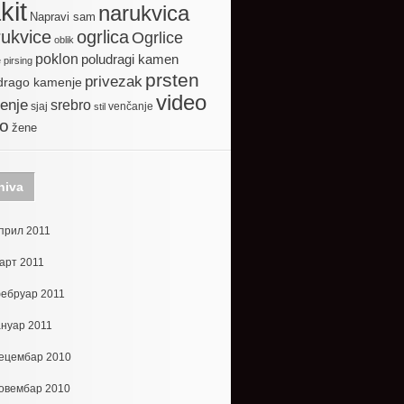
kit
narukvica
Napravi sam
ogrlica
ukvice
Ogrlice
oblik
poklon
poludragi kamen
e
pirsing
prsten
privezak
drago kamenje
video
enje
srebro
sjaj
venčanje
stil
to
žene
hiva
прил 2011
арт 2011
ебруар 2011
ануар 2011
ецембар 2010
овембар 2010