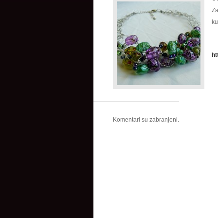
Za
ku
h
Komentari su zabranjeni.