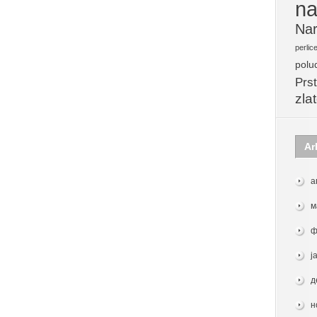
na
Nar
perlic
polu
Prst
zla
Ar
а
м
ф
ј
д
н