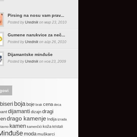
Pirsing na nosu vam prav...
Posted by
Urednik
on мар 23, 2010
Gumene narukvice za neč...
Posted by
Urednik
on апр 26, 2010
Dijamantske minđuše
Posted by
Urednik
on нов 23, 2009
govi
boja
biseri
boje
cena
brak
deca
dijamanti
dragi
mant
dizajn
drago kamenje
en
Indija
izrada
kamen
koža
kristali
stavno
kamenčići
Minđuše
moda
muškarci