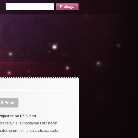
S Feed
Prijavi se na RSS feed
redstavlja jednostavan i brz način
atskog preuzimanja sadrzaja sajta.