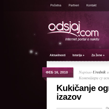
Početna
Partneri
Kontakt
Aktuelnosti
Istorija
»
Za žene
»
Napisao
Urednik
ФЕБ 16, 2010
Коментари су ис
Kukičanje ogr
izazov
Ov