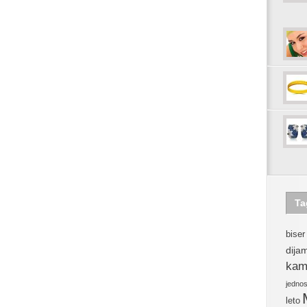
Ta
biser
dija
kam
jedno
leto