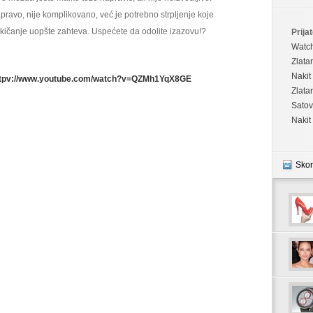
pravo, nije komplikovano, već je potrebno strpljenje koje
kičanje uopšte zahteva. Uspećete da odolite izazovu!?
Prijat
Watc
Zlata
Nakit
ttpv://www.youtube.com/watch?v=QZMh1YqX8GE
Zlata
Satov
Nakit
Skor