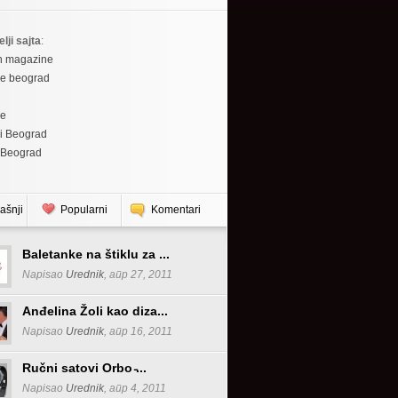
elji sajta
:
h magazine
re beograd
re
i Beograd
 Beograd
ašnji
Popularni
Komentari
Baletanke na štiklu za ...
Napisao
Urednik
, апр 27, 2011
Anđelina Žoli kao diza...
Napisao
Urednik
, апр 16, 2011
Ručni satovi Orbo ̵...
Napisao
Urednik
, апр 4, 2011