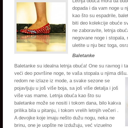
Letnja obuća mora da bud
je
dopada i da vam noge u nj
potreban
kao što su espadrile, bal
vazduh
biti deo kolekcije obuće 
ne zaboravite, letnja obu
negovane noge i stopala, n
uletite u nju bez toga, os
Baletanke
Baletanke su idealna letnja obuća! One su ravnog i t
veći deo površine noge, te vaša stopala u njima dišu.
redom ne izlaze iz mode,
a svake sezone se
pojavljuju u još više boja, sa još više detalja i još
više vas mame. Letnja obuća kao što su
baletanke može se nositi i tokom dana, bilo kakva
prilika bila u pitanju, i tokom vrelih letnjih večeri .
A devojke koje imaju nešto dužu nogu, neka ne
brinu, one je uopšte ne izdužuju, već vizuelno