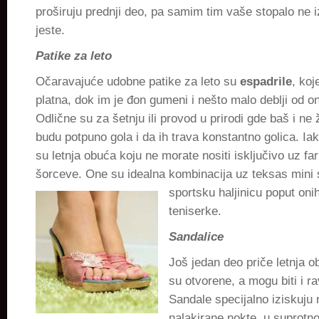
proširuju prednji deo, pa samim tim vaše stopalo ne 
jeste.
Patike za leto
Očaravajuće udobne patike za leto su
espadrile
, koj
platna, dok im je đon gumeni i nešto malo deblji od o
Odlične su za šetnju ili provod u prirodi gde baš i ne
budu potpuno gola i da ih trava konstantno golica. Ia
su letnja obuća koju ne morate nositi isključivo uz fa
šorceve. One su idealna kombinacija uz teksas mini s
sportsku haljinicu poput on
teniserke.
Sandalice
Još jedan deo priče letnja 
su otvorene, a mogu biti i ra
Sandale specijalno iziskuju
nalakirane nokte, u suprotn