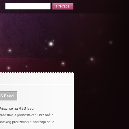
S Feed
Prijavi se na RSS feed
redstavlja jednostavan i brz način
atskog preuzimanja sadrzaja sajta.