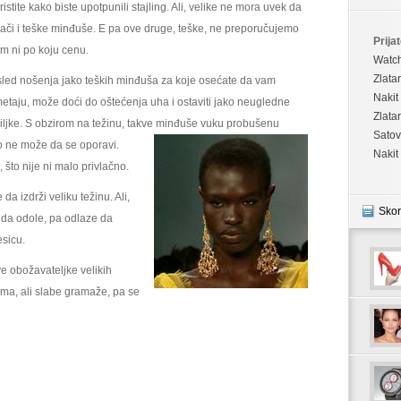
ristite kako biste upotpunili stajling. Ali, velike ne mora uvek da
ači i teške minđuše. E pa ove druge, teške, ne preporučujemo
Prijat
m ni po koju cenu.
Watc
Zlata
led nošenja jako teških minđuša za koje osećate da vam
Nakit
etaju, može doći do oštećenja uha i ostaviti jako neugledne
Zlata
iljke. S obzirom na težinu, takve minđuše vuku probušenu
Satov
so ne
može da se oporavi.
Nakit
 što nije ni malo privlačno.
a izdrži veliku težinu. Ali,
Skor
u da odole, pa odlaze da
esicu.
ve obožavateljke velikih
ama, ali slabe gramaže, pa se