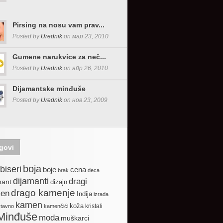
Pirsing na nosu vam prav...
Posted by
Urednik
on мар 23, 2010
Gumene narukvice za neč...
Posted by
Urednik
on апр 26, 2010
Dijamantske minđuše
Posted by
Urednik
on нов 23, 2009
govi
boja
biseri
boje
cena
brak
deca
dijamanti
dragi
mant
dizajn
drago kamenje
en
Indija
izrada
kamen
koža
kristali
stavno
kamenčići
Minđuše
moda
muškarci