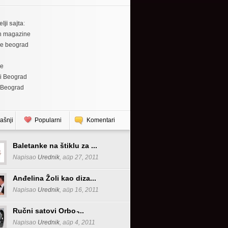
elji sajta
:
h magazine
re beograd
re
i Beograd
 Beograd
ašnji
Popularni
Komentari
Baletanke na štiklu za ...
Napisao
Urednik
, апр 27, 2011
Anđelina Žoli kao diza...
Napisao
Urednik
, апр 16, 2011
Ručni satovi Orbo ̵...
Napisao
Urednik
, апр 4, 2011