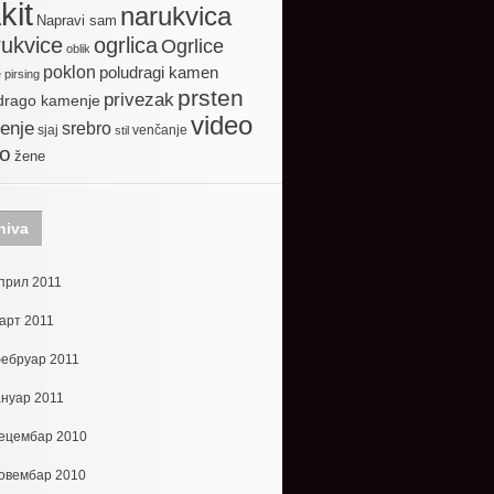
kit
narukvica
Napravi sam
ogrlica
ukvice
Ogrlice
oblik
poklon
poludragi kamen
e
pirsing
prsten
privezak
drago kamenje
video
enje
srebro
sjaj
venčanje
stil
to
žene
hiva
прил 2011
арт 2011
ебруар 2011
ануар 2011
ецембар 2010
овембар 2010