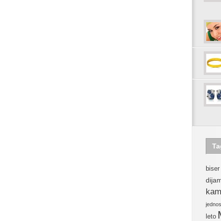
Ta
biser
dija
kam
jedno
leto