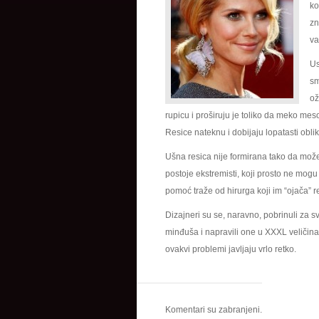
ko
zn
va
Us
sm
ož
rupicu i proširuju je toliko da meko me
Resice nateknu i dobijaju lopatasti oblik,
Ušna resica nije formirana tako da može d
postoje ekstremisti, koji prosto ne mog
pomoć traže od hirurga koji im “ojača” r
Dizajneri su se, naravno, pobrinuli za s
minđuša i napravili one u XXXL veličin
ovakvi problemi javljaju vrlo retko.
Komentari su zabranjeni.