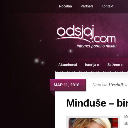
Početna
Partneri
Kontakt
Aktuelnosti
Istorija
»
Za žene
»
Napisao
Urednik
МАР 11, 2010
Minđuše – bi
Mo
št