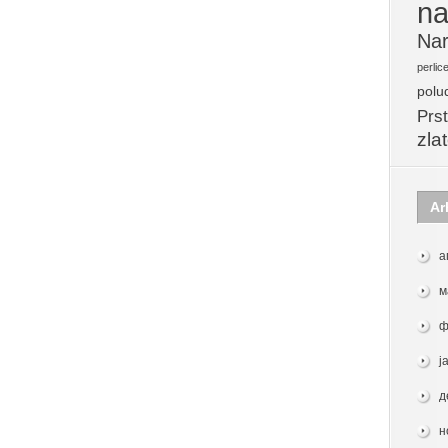
na
Nar
perlic
polu
Prst
zla
Ar
а
м
ф
ј
д
н