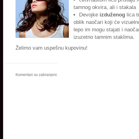
tamnog okvira, ali i stakala
Devojke
izduženog
lica 
oblik naočari koji će vizuelno
lepo im mogu stajati i naoča
izuzetno tamnim staklima.
Želimo vam uspešnu kupovinu!
Komentari su zabranjeni.