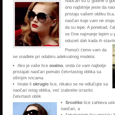
Naočari su iz godine u godi
s
ono najbitnije jeste da nao
oblikom
pristaju vašem obliku lica
lica
naočari koje vam ne stoje,
da su lepe. A ponekad, ča
se čine najmanje lepim u
oduzeti dah kada ih stavit
Pomoći ćemo vam da
se snađete pri odabiru adekvatnog modela:
Ako je vaše lice
ovalno
, onda će vam najbolje
pristajati naočari pomalo četvrtastog oblika sa
oštrijim ivicama
Imate li
okruglo
lice, nikako se ne odlučujte sa
naočari istog oblika, već izabreite izrazito
četvrtasti oblik
Srcoliko
lice zahteva uske
naočari, a
četvrtastom licu pristaju 