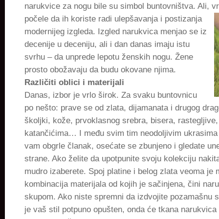
narukvice za nogu bile su simbol buntovništva. Ali,
počele da ih
koriste radi ulepšavanja i postizanja
modernijeg izgleda. Izgled narukvica menjao se iz
decenije u deceniju, ali i dan danas imaju istu
svrhu – da unprede lepotu ženskih nogu. Žene
prosto obožavaju da budu okovane njima.
Različiti oblici i materijali
Danas, izbor je vrlo širok. Za svaku buntovnicu
po nešto: prave se od zlata, dijamanata i drugog dra
školjki, kože, prvoklasnog srebra, bisera, rastegljive,
katančićima… I među svim tim neodoljivim ukrasima 
vam obgrle članak, osećate se zbunjeno i gledate u
strane. Ako želite da upotpunite svoju kolekciju nak
mudro izaberete. Spoj platine i belog zlata veoma je 
kombinacija materijala od kojih je sačinjena, čini nar
skupom. Ako niste spremni da izdvojite pozamašnu s
je vaš stil potpuno opušten, onda će tkana narukvica