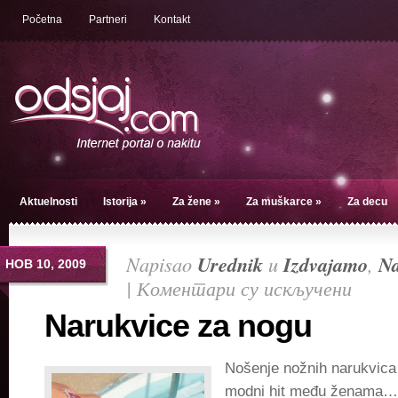
Početna
Partneri
Kontakt
Aktuelnosti
Istorija
»
Za žene
»
Za muškarce
»
Za decu
Napisao
Urednik
u
Izdvajamo
,
Na
НОВ 10, 2009
|
Коментари су искључени
на
Narukvi
Narukvice za nogu
za
nogu
Nošenje nožnih narukvica 
modni hit među ženama…