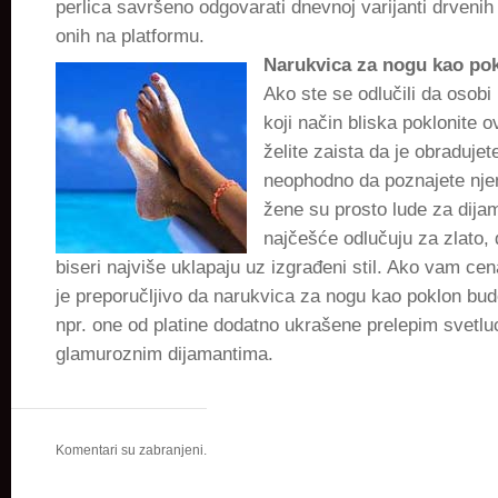
perlica savršeno odgovarati dnevnoj varijanti drvenih 
onih na platformu.
Narukvica za nogu kao po
Ako ste se odlučili da osobi
koji način bliska poklonite o
želite zaista da je obradujet
neophodno da poznajete njen
žene su prosto lude za dija
najčešće odlučuju za zlato,
biseri najviše uklapaju uz izgrađeni stil. Ako vam ce
je preporučljivo da narukvica za nogu kao poklon bu
npr. one od platine dodatno ukrašene prelepim svetlu
glamuroznim dijamantima.
Komentari su zabranjeni.