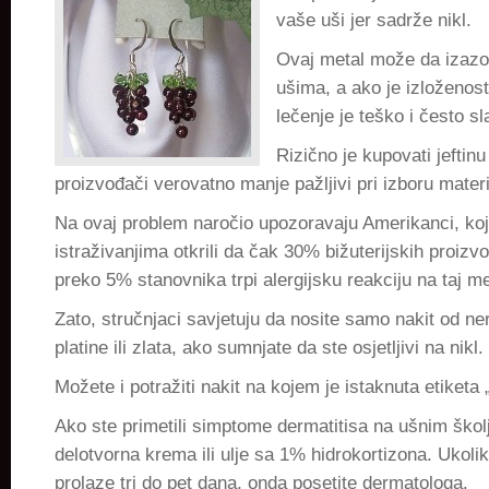
vaše uši jer sadrže nikl.
Ovaj metal može da izazo
ušima, a ako je izloženost
lečenje je teško i često sl
Rizično je kupovati jeftinu 
proizvođači verovatno manje pažljivi pri izboru materi
Na ovaj problem naročio upozoravaju Amerikanci, ko
istraživanjima otkrili da čak 30% bižuterijskih proizvo
preko 5% stanovnika trpi alergijsku reakciju na taj me
Zato, stručnjaci savjetuju da nosite samo nakit od ne
platine ili zlata, ako sumnjate da ste osjetljivi na nikl.
Možete i potražiti nakit na kojem je istaknuta etiketa 
Ako ste primetili simptome dermatitisa na ušnim škol
delotvorna krema ili ulje sa 1% hidrokortizona. Ukol
prolaze tri do pet dana, onda posetite dermatologa.