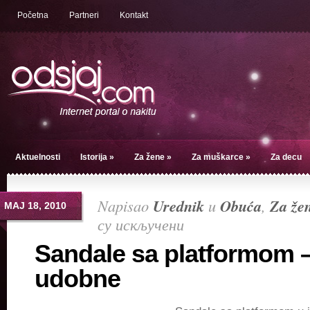
Početna
Partneri
Kontakt
Aktuelnosti
Istorija
»
Za žene
»
Za muškarce
»
Za decu
Napisao
Urednik
u
Obuća
,
Za že
МАЈ 18, 2010
су искључени
на
Sandale
Sandale sa platformom –
sa
udobne
platformom
–
lepe