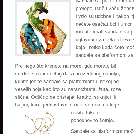
Sandale sa platformom u 
i
prelepo, ističu vašu ženst
udobne
i vrlo su udobne i nakon 
nećete osećati bol i umor
morate imati sandale sa p
uglavnom za neke dnevne 
boja i retko kada ćete moć
sandale sa platformom za
Pre nego što krenete na more, gde morate biti
sređene tokom celog dana provedenog napolju,
kupite jedne sandale sa platformom u nekoj od
veselih boja kao što su narandžasta, žuta, roze i
slične. Odlično će pristajati kratkoj suknjici ili
haljini, kao i jednostavnim mini šorcevima koje
nosite tokom
popodnevne šetnje.
Sandale sa platformom možet