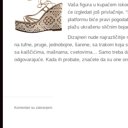
Vaša figura u kupaćem isko
će izgledati još privlačnije.
platformu biće pravi pogoda
plažu ukrašenu sličnim boja
Dizajneri nude najrazličitije
na tufne, pruge, jednobojne, šarene, sa trakom koja 
sa kaiščićima, mašnama, cvetovima… Samo treba da
odgovarajuće. Kada ih probate, znaćete da su one on
Komentari su zabranjeni.