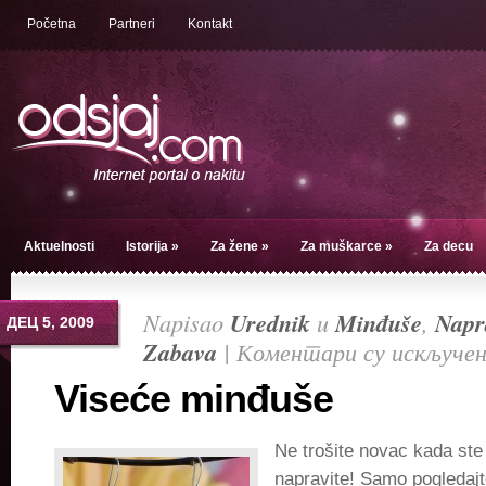
Početna
Partneri
Kontakt
Aktuelnosti
Istorija
»
Za žene
»
Za muškarce
»
Za decu
Napisao
Urednik
u
Minđuše
,
Napr
ДЕЦ 5, 2009
Zabava
|
Коментари су искључе
Viseće minđuše
Ne trošite novac kada ste
napravite! Samo pogledajt