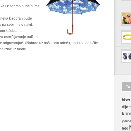
an.
eka i kišobran bude njima
.
, neka kišobran bude
o na sebi imate nakit,
jom kišobrana.
 osmišljavanje outfita i
 odgavarajući kišobran uz baš takvu odeću, onda se odlučite
ne izlazi iz mode.
Ta
biser
dija
kam
jedno
leto