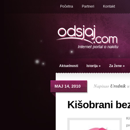
Početna
Partneri
Kontakt
Aktuelnosti
Istorija
»
Za žene
»
Napisao
Urednik
МАЈ 14, 2010
Kišobrani be
Ki
pr