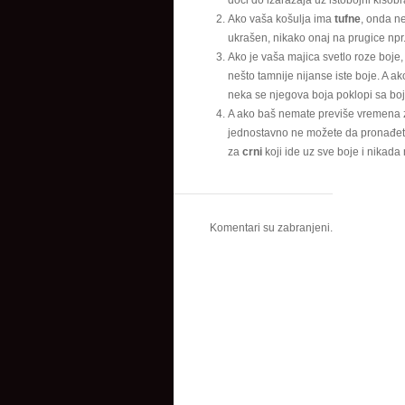
doći do izaražaja uz istobojni kišobr
Ako vaša košulja ima
tufne
, onda n
ukrašen, nikako onaj na prugice npr
Ako je vaša majica svetlo roze boje
nešto tamnije nijanse iste boje. A ak
neka se njegova boja poklopi sa bo
A ako baš nemate previše vremena za
jednostavno ne možete da pronađete
za
crni
koji ide uz sve boje i nikada 
Komentari su zabranjeni.