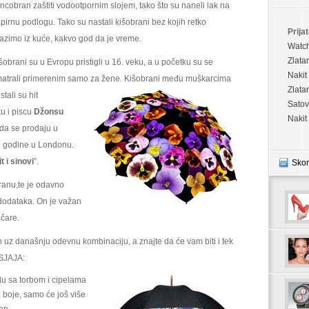
ncobran zaštiti vodootpornim slojem, tako što su naneli lak na
pirnu podlogu. Tako su nastali kišobrani bez kojih retko
Prijat
lazimo iz kuće, kakvo god da je vreme.
Watc
Zlata
šobrani su u Evropu pristigli u 16. veku, a u početku su se
Nakit
atrali primerenim samo za žene. Kišobrani među
muškarcima
Zlata
stali su hit
Satov
u i piscu
Džonsu
Nakit
 da se prodaju u
0. godine u Londonu.
 i sinovi
”.
Skor
tranu,te je odavno
dodataka. On je važan
očare.
 uz današnju odevnu kombinaciju, a znajte da će vam biti i tek
DSJAJA:
u sa torbom i cipelama
e boje, samo će još više