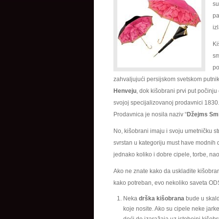
su
pa
iz
Ki
sm
po
zahvaljujući persijskom svetskom putnik
Henveju
, dok kišobrani prvi put počinju
svojoj specijalizovanoj prodavnici 183
Prodavnica je nosila naziv “
Džejms Smit
No, kišobrani imaju i svoju umetničku s
svrstan u kategoriju must have modnih 
jednako koliko i dobre cipele, torbe, na
Ako ne znate kako da uskladite kišobran
kako potreban, evo nekoliko saveta O
Neka
drška kišobrana
bude u skald
koje nosite. Ako su cipele neke jark