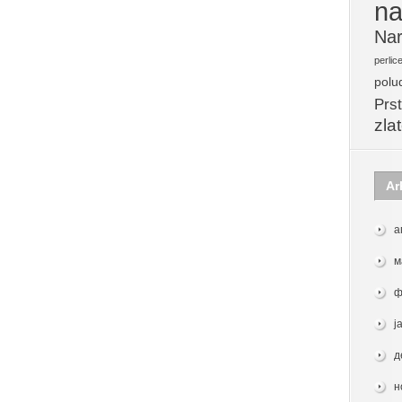
na
Nar
perlic
polu
Prst
zla
Ar
а
м
ф
ј
д
н