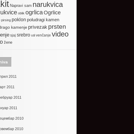
kit
narukvica
Napravi sam
ogrlica
ukvice
Ogrlice
oblik
poklon
poludragi kamen
e
pirsing
prsten
privezak
drago kamenje
video
enje
srebro
sjaj
venčanje
stil
to
žene
hiva
прил 2011
арт 2011
ебруар 2011
ануар 2011
ецембар 2010
овембар 2010