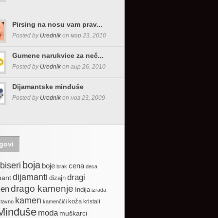
Pirsing na nosu vam prav...
Posted by
Urednik
on мар 23, 2010
Gumene narukvice za neč...
Posted by
Urednik
on апр 26, 2010
Dijamantske minđuše
Posted by
Urednik
on нов 23, 2009
govi
boja
biseri
boje
cena
brak
deca
dijamanti
dragi
mant
dizajn
drago kamenje
en
Indija
izrada
kamen
koža
kristali
stavno
kamenčići
Minđuše
moda
muškarci