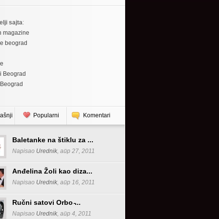
elji sajta
:
h magazine
re beograd
re
i Beograd
 Beograd
ašnji
Popularni
Komentari
Baletanke na štiklu za ...
Napisao
Urednik
, апр 27, 2011
Anđelina Žoli kao diza...
Napisao
Urednik
, апр 16, 2011
Ručni satovi Orbo ̵...
Napisao
Urednik
, апр 4, 2011