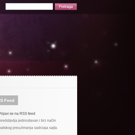
S Feed
Prijavi se na RSS feed
redstavlja jednostavan i brz način
atskog preuzimanja sadrzaja sajta.