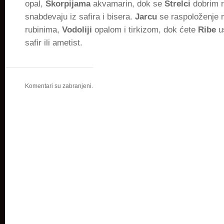
opal,
Škorpijama
akvamarin, dok se
Strelci
dobrim 
snabdevaju iz safira i bisera.
Jarcu
se raspoloženje 
rubinima,
Vodoliji
opalom i tirkizom, dok ćete
Ribe
us
safir ili ametist.
Komentari su zabranjeni.