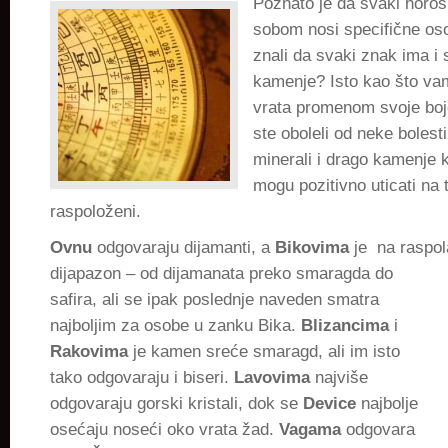
Poznato je da svaki horo
sobom nosi specifične osob
znali da svaki znak ima i
kamenje? Isto kao što vam
vrata promenom svoje boj
ste oboleli od neke bolesti
minerali i drago kamenje 
mogu pozitivno uticati na 
raspoloženi.
Ovnu
odgovaraju dijamanti, a
Bikovima
je na raspol
dijapazon – od dijamanata preko smaragda do
safira, ali se ipak poslednje naveden smatra
najboljim za osobe u zanku Bika.
Blizancima
i
Rakovima
je kamen sreće smaragd, ali im isto
tako odgovaraju i biseri.
Lavovima
najviše
odgovaraju gorski kristali, dok se
Device
najbolje
osećaju noseći oko vrata žad.
Vagama
odgovara