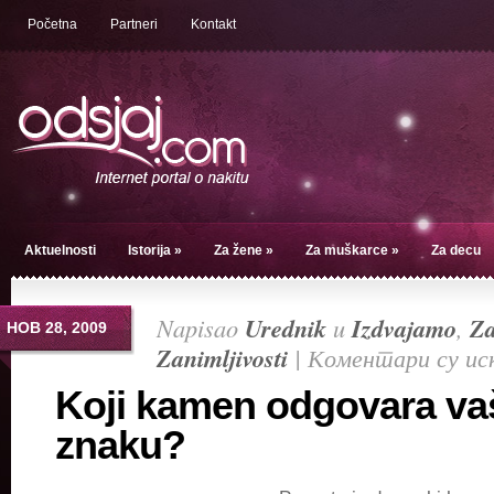
Početna
Partneri
Kontakt
Aktuelnosti
Istorija
»
Za žene
»
Za muškarce
»
Za decu
Napisao
Urednik
u
Izdvajamo
,
Z
НОВ 28, 2009
Zanimljivosti
|
Коментари су ис
Koji kamen odgovara v
znaku?