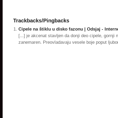
Trackbacks/Pingbacks
Cipele na štiklu u disko fazonu | Odsjaj - Intern
[...] je akcenat stavljen da donji deo cipele, gornji 
zanemaren. Preovladavaju vesele boje poput ljub