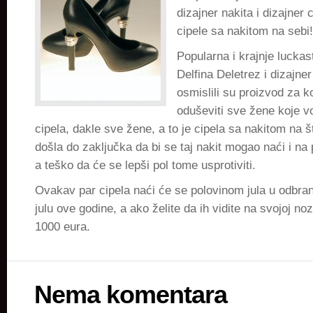
dizajner nakita i dizajner
cipele sa nakitom na sebi!
Popularna i krajnje luckas
Delfina Deletrez i dizajne
osmislili su proizvod za k
oduševiti sve žene koje vo
cipela, dakle sve žene, a to je cipela sa nakitom na štik
došla do zaključka da bi se taj nakit mogao naći i na
a teško da će se lepši pol tome usprotiviti.
Ovakav par cipela naći će se polovinom jula u odbr
julu ove godine, a ako želite da ih vidite na svojoj noz
1000 eura.
Nema komentara