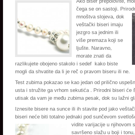
Ako biser prepolovite, mo
čega se on sastoji. Prirod
mnoštva
slojeva, dok
veštački biseri imaju
jezgro sa jednim ili
više premaza koji se
ljušte. Naravno,
morate znati da
razlikujete obojeno stakolo i sedef kako biste
mogli da shvatite da li je reč o pravom biseru ili ne.
Test zubima pokazao se kao jedan od prilično uspešni
usta i stružite ga vrhom sekutića . Prirodni biseri će 
utisak da vam je među zubima pesak, dok su lažni gla
Iznesite bisere na sunce ili ih stavite pod jako veštač
biseri neće biti totalno jednaki pod sunčevom svetlo
vidite varijacije u njihovom s
savršeno slažu u boji i tonu