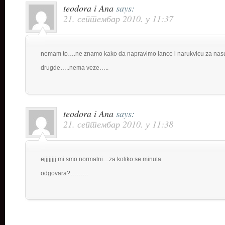
teodora i Ana
says:
21. септембар 2010. у 11:37
nemam to….ne znamo kako da napravimo lance i narukvicu za n
drugde…..nema veze…..
teodora i Ana
says:
21. септембар 2010. у 11:38
ejjjjjjjj mi smo normalni…za koliko se minuta
odgovara?………