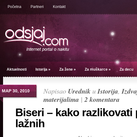
Početna
Partneri
Kontakt
Aktuelnosti
Istorija
»
Za žene
»
Za muškarce
»
Za decu
Napisao
Urednik
u
Istorija
,
Izdv
МАР 30, 2010
materijalima
|
2 komentara
Biseri – kako razlikovati
lažnih