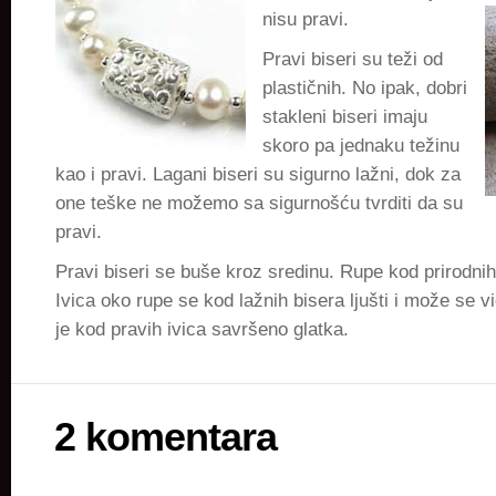
nisu pravi.
Pravi biseri su teži od
plastičnih. No ipak, dobri
stakleni biseri imaju
skoro pa jednaku težinu
kao i pravi. Lagani biseri su sigurno lažni, dok za
one teške ne možemo sa sigurnošću tvrditi da su
pravi.
Pravi biseri se buše kroz sredinu. Rupe kod prirodnih
Ivica oko rupe se kod lažnih bisera ljušti i može se vi
je kod pravih ivica savršeno glatka.
2 komentara