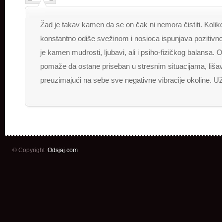
Žad je takav kamen da se on čak ni nemora čistiti. Koliko
konstantno odiše svežinom i nosioca ispunjava pozitiv
je kamen mudrosti, ljubavi, ali i psiho-fizičkog balansa.
pomaže da ostane priseban u stresnim situacijama, lišav
preuzimajući na sebe sve negativne vibracije okoline. Už
© Copyright
Odsjaj.com