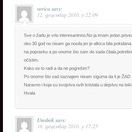
verica
says:
12. децембар 2010. у 22:09
Sve o žadu je vrlo interesantnno.No ja imam jedan priv
oko 30 god no nisam ga nosila jer je alkica bila pokidan
na popravku a po onome što sam do sada čitala,potrebno 
očistim.
Kako se to radi a da ne pogrešim?
Po onome što sad saznajem nisam sigurna da li je ŽAD 
Naravno i koja su svojstva ovih kristala u dejstvu na telo
Hvala
Urednik
says:
16. децембар 2010. у 17:25