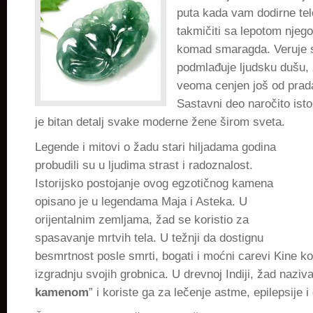
puta kada vam dodirne tel
takmičiti sa lepotom njeg
komad smaragda. Veruje s
podmlađuje ljudsku dušu,
veoma cenjen još od prad
Sastavni deo naročito istor
je bitan detalj svake moderne žene širom sveta.
Legende i mitovi o žadu stari hiljadama godina
probudili su u ljudima strast i radoznalost.
Istorijsko postojanje ovog egzotičnog kamena
opisano je u legendama Maja i Asteka. U
orijentalnim zemljama, žad se koristio za
spasavanje mrtvih tela. U težnji da dostignu
besmrtnost posle smrti, bogati i moćni carevi Kine kor
izgradnju svojih grobnica. U drevnoj Indiji, žad naziva
kamenom
” i koriste ga za lečenje astme, epilepsije i