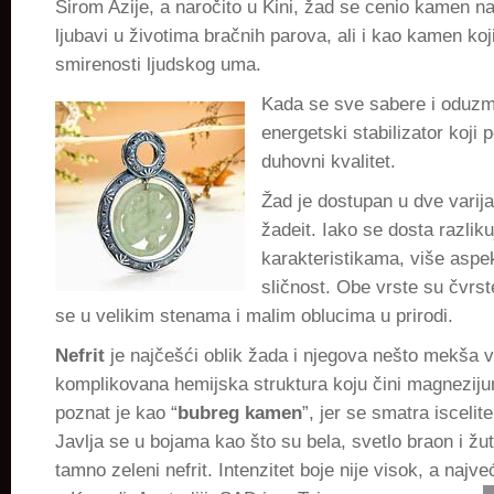
Širom Azije, a naročito u Kini, žad se cenio kamen n
ljubavi u životima bračnih parova, ali i kao kamen koji
smirenosti ljudskog uma.
Kada se sve sabere i oduzm
energetski stabilizator koji 
duhovni kvalitet.
Žad je dostupan u dve varijan
žadeit. Iako se dosta razliku
karakteristikama, više aspe
sličnost. Obe vrste su čvrste,
se u velikim stenama i malim oblucima u prirodi.
Nefrit
je najčešći oblik žada i njegova nešto mekša va
komplikovana hemijska struktura koju čini magneziju
poznat je kao “
bubreg kamen
”, jer se smatra iscelit
Javlja se u bojama kao što su bela, svetlo braon i žuta
tamno zeleni nefrit. Intenzitet boje nije visok, a najve