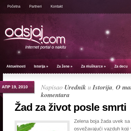
Početna
Partneri
Kontakt
Aktuelnosti
Istorija
»
Za žene
»
Za muškarce
»
Za decu
Napisao
Urednik
u
Istorija
,
O mat
АПР 19, 2010
komentara
Žad za život posle smrti
Zelena boja žada uvek sa
osvežavajući vazduh koji 