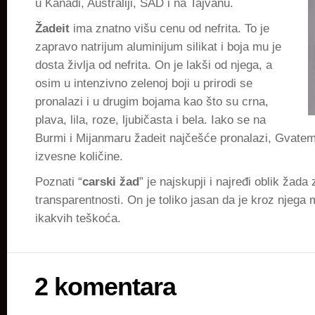
u Kanadi, Australiji, SAD i na Tajvanu.
Žadeit
ima znatno višu cenu od nefrita. To je
zapravo natrijum aluminijum silikat i boja mu je
dosta življa od nefrita. On je lakši od njega, a
osim u intenzivno zelenoj boji u prirodi se
pronalazi i u drugim bojama kao što su crna,
plava, lila, roze, ljubičasta i bela. Iako se na
Burmi i Mijanmaru žadeit najčešće pronalazi, Gvate
izvesne količine.
Poznati “
carski žad
” je najskupji i najređi oblik žad
transparentnosti. On je toliko jasan da je kroz njega 
ikakvih teškoća.
2 komentara